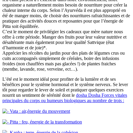
organisme a naturellement moins besoin de nourriture pour créer la
chaleur interne du corps. Selon l’Ayurvéda il est plus approprié en
été de manger moins, de choisir des nourritures rafraichissantes et de
pratiquer des activités douces et reposantes pour que l’énergie de
Pitta soit équilibrée.
C’est le moment de privilégier les cadeaux que mère nature nous
offre à cette période. Manger des fruits pour leur valeur nutritive et
désaltérante mais également pour leur qualité Sattvique (état
d’harmonie et de joie)*.
Apprécier les récoltes du jardin pour des plats de légumes crus ou
cuits accompagnés simplement de céréales, boire des infusions
froides (non chauffées mais pas glacées !) de plantes fraiches
(menthe, lavande, rose, verveine, ect…).
L’été est le moment idéal pour profiter de la lumière et de ses
bénéfices pour le système hormonal et le système nerveux. Se lever
tôt pour regarder le lever de soleil et pratiquer quelques exercices
nourrit un sentiment de sérénité dont le
dosha
Dosha
Forces vitales
principales du corps ou humeurs biologiques au nombre de trois :
Vata : air,énergie du mouvement
Pitta : feu, énergie de la transformation
Kapha : terre, énergie de la cohésion