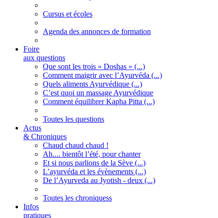
Cursus et écoles
Agenda des annonces de formation
Foire
aux questions
Que sont les trois « Doshas » (...)
Comment maigrir avec l’Ayurvéda (...)
Quels aliments Ayurvédique (...)
C’est quoi un massage Ayurvédique
Comment équilibrer Kapha Pitta (...)
Toutes les questions
Actus
& Chroniques
Chaud chaud chaud !
Ah.... bientôt l’été, pour chanter
Et si nous parlions de la Sève (...)
L’ayurvéda et les évènements (...)
De l’Ayurveda au Jyotish - deux (...)
Toutes les chroniquess
Infos
pratiques