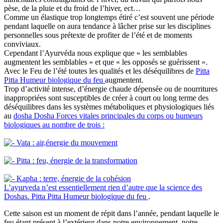
pèse, de la pluie et du froid de l’hiver, ect…
Comme un élastique trop longtemps étiré c’est souvent une période
pendant laquelle on aura tendance à lâcher prise sur les disciplines
personnelles sous prétexte de profiter de l’été et de moments
conviviaux.
Cependant l’Ayurvéda nous explique que « les semblables
augmentent les semblables » et que « les opposés se guérissent ».
Avec le Feu de l’été toutes les qualités et les déséquilibres de
Pitta
Pitta
Humeur biologique du feu
augmentent.
Trop d’activité intense, d’énergie chaude dépensée ou de nourritures
inappropriées sont susceptibles de créer à court ou long terme des
déséquilibres dans les systèmes métaboliques et physiologiques liés
au
dosha
Dosha
Forces vitales principales du corps ou humeurs
biologiques au nombre de trois :
Vata : air,énergie du mouvement
Pitta : feu, énergie de la transformation
Kapha : terre, énergie de la cohésion
L’ayurveda n’est essentiellement rien d’autre que la science des
Doshas.
Pitta
Pitta
Humeur biologique du feu
.
Cette saison est un moment de répit dans l’année, pendant laquelle le
feu étant présent à l’extérieur dans notre environnement, notre