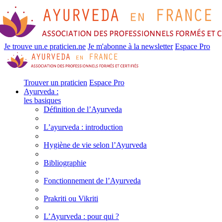
Je trouve un.e praticien.ne
Je m'abonne à la newsletter
Espace Pro
Trouver un praticien
Espace Pro
Ayurveda :
les basiques
Définition de l’Ayurveda
L’ayurveda : introduction
Hygiène de vie selon l’Ayurveda
Bibliographie
Fonctionnement de l’Ayurveda
Prakriti ou Vikriti
L’Ayurveda : pour qui ?