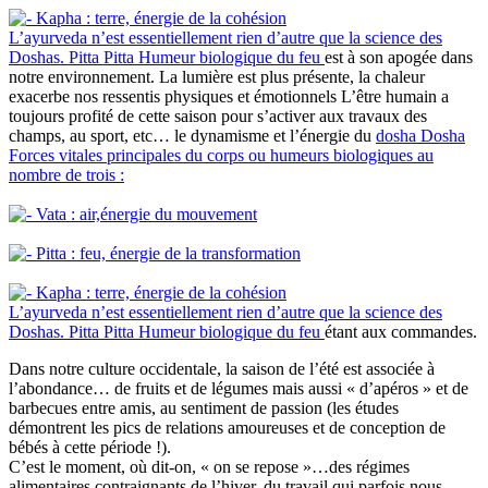
Kapha : terre, énergie de la cohésion
L’ayurveda n’est essentiellement rien d’autre que la science des
Doshas.
Pitta
Pitta
Humeur biologique du feu
est à son apogée dans
notre environnement. La lumière est plus présente, la chaleur
exacerbe nos ressentis physiques et émotionnels L’être humain a
toujours profité de cette saison pour s’activer aux travaux des
champs, au sport, etc… le dynamisme et l’énergie du
dosha
Dosha
Forces vitales principales du corps ou humeurs biologiques au
nombre de trois :
Vata : air,énergie du mouvement
Pitta : feu, énergie de la transformation
Kapha : terre, énergie de la cohésion
L’ayurveda n’est essentiellement rien d’autre que la science des
Doshas.
Pitta
Pitta
Humeur biologique du feu
étant aux commandes.
Dans notre culture occidentale, la saison de l’été est associée à
l’abondance… de fruits et de légumes mais aussi « d’apéros » et de
barbecues entre amis, au sentiment de passion (les études
démontrent les pics de relations amoureuses et de conception de
bébés à cette période !).
C’est le moment, où dit-on, « on se repose »…des régimes
alimentaires contraignants de l’hiver, du travail qui parfois nous