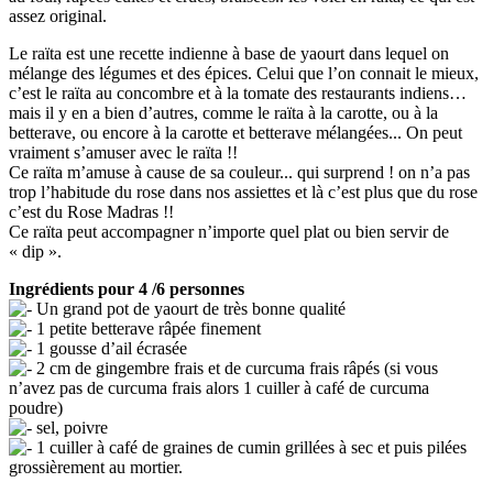
assez original.
Le raïta est une recette indienne à base de yaourt dans lequel on
mélange des légumes et des épices. Celui que l’on connait le mieux,
c’est le raïta au concombre et à la tomate des restaurants indiens…
mais il y en a bien d’autres, comme le raïta à la carotte, ou à la
betterave, ou encore à la carotte et betterave mélangées... On peut
vraiment s’amuser avec le raïta !!
Ce raïta m’amuse à cause de sa couleur... qui surprend ! on n’a pas
trop l’habitude du rose dans nos assiettes et là c’est plus que du rose
c’est du Rose Madras !!
Ce raïta peut accompagner n’importe quel plat ou bien servir de
« dip ».
Ingrédients pour 4 /6 personnes
Un grand pot de yaourt de très bonne qualité
1 petite betterave râpée finement
1 gousse d’ail écrasée
2 cm de gingembre frais et de curcuma frais râpés (si vous
n’avez pas de curcuma frais alors 1 cuiller à café de curcuma
poudre)
sel, poivre
1 cuiller à café de graines de cumin grillées à sec et puis pilées
grossièrement au mortier.