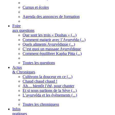
Cursus et écoles
Agenda des annonces de formation
Foire
aux questions
Que sont les trois « Doshas » (...)
Comment maigrir avec l’Ayurvéda (...)
Quels aliments Ayurvédique (...)
C’est quoi un massage Ayurvédique
Comment équilibrer Kapha Pitta (...)
Toutes les questions
Actus
& Chroniques
Cultivons la douceur en ce (...)
Chaud chaud chaud !
Ah.... bientôt l’été, pour chanter
Et si nous parlions de la Sève (...)
L’ayurvéda et les évènements (...)
Toutes les chroniquess
Infos
pratiques