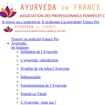
Je trouve un.e praticien.ne
Je m'abonne à la newsletter
Espace Pro
Trouver un praticien
Espace Pro
Ayurveda :
les basiques
Définition de l’Ayurveda
L’ayurveda : introduction
Hygiène de vie selon l’Ayurveda
Bibliographie
Fonctionnement de l’Ayurveda
Prakriti ou Vikriti
L’Ayurveda : pour qui ?