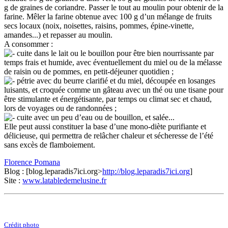
g de graines de coriandre. Passer le tout au moulin pour obtenir de la
farine. Mêler la farine obtenue avec 100 g d’un mélange de fruits
secs locaux (noix, noisettes, raisins, pommes, épine-vinette,
amandes...) et repasser au moulin.
A consommer :
cuite dans le lait ou le bouillon pour être bien nourrissante par
temps frais et humide, avec éventuellement du miel ou de la mélasse
de raisin ou de pommes, en petit-déjeuner quotidien ;
pétrie avec du beurre clarifié et du miel, découpée en losanges
luisants, et croquée comme un gâteau avec un thé ou une tisane pour
être stimulante et énergétisante, par temps ou climat sec et chaud,
lors de voyages ou de randonnées ;
cuite avec un peu d’eau ou de bouillon, et salée...
Elle peut aussi constituer la base d’une mono-diète purifiante et
délicieuse, qui permettra de relâcher chaleur et sécheresse de l’été
sans excès de flamboiement.
Florence Pomana
Blog : [blog.leparadis7ici.org>
http://blog.leparadis7ici.org
]
Site :
www.latabledemelusine.fr
Crédit photo