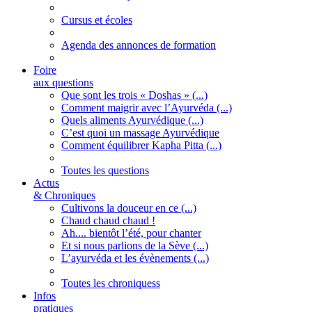
Cursus et écoles
Agenda des annonces de formation
Foire
aux questions
Que sont les trois « Doshas » (...)
Comment maigrir avec l’Ayurvéda (...)
Quels aliments Ayurvédique (...)
C’est quoi un massage Ayurvédique
Comment équilibrer Kapha Pitta (...)
Toutes les questions
Actus
& Chroniques
Cultivons la douceur en ce (...)
Chaud chaud chaud !
Ah.... bientôt l’été, pour chanter
Et si nous parlions de la Sève (...)
L’ayurvéda et les évènements (...)
Toutes les chroniquess
Infos
pratiques