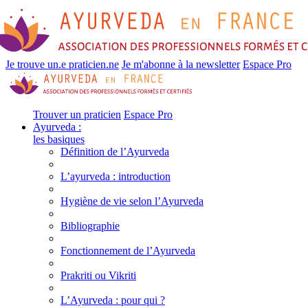
Je trouve un.e praticien.ne
Je m'abonne à la newsletter
Espace Pro
Trouver un praticien
Espace Pro
Ayurveda :
les basiques
Définition de l’Ayurveda
L’ayurveda : introduction
Hygiène de vie selon l’Ayurveda
Bibliographie
Fonctionnement de l’Ayurveda
Prakriti ou Vikriti
L’Ayurveda : pour qui ?