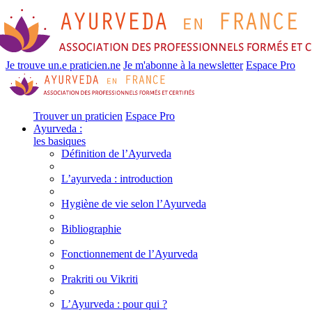
Je trouve un.e praticien.ne
Je m'abonne à la newsletter
Espace Pro
Trouver un praticien
Espace Pro
Ayurveda :
les basiques
Définition de l’Ayurveda
L’ayurveda : introduction
Hygiène de vie selon l’Ayurveda
Bibliographie
Fonctionnement de l’Ayurveda
Prakriti ou Vikriti
L’Ayurveda : pour qui ?