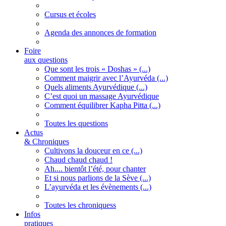
Cursus et écoles
Agenda des annonces de formation
Foire
aux questions
Que sont les trois « Doshas » (...)
Comment maigrir avec l’Ayurvéda (...)
Quels aliments Ayurvédique (...)
C’est quoi un massage Ayurvédique
Comment équilibrer Kapha Pitta (...)
Toutes les questions
Actus
& Chroniques
Cultivons la douceur en ce (...)
Chaud chaud chaud !
Ah.... bientôt l’été, pour chanter
Et si nous parlions de la Sève (...)
L’ayurvéda et les évènements (...)
Toutes les chroniquess
Infos
pratiques