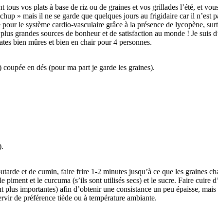
s vos plats à base de riz ou de graines et vos grillades l’été, et vous 
up » mais il ne se garde que quelques jours au frigidaire car il n’est pa
pour le système cardio-vasculaire grâce à la présence de lycopène, surtou
des plus grandes sources de bonheur et de satisfaction au monde ! Je suis d
mates bien mûres et bien en chair pour 4 personnes.
 coupée en dés (pour ma part je garde les graines).
).
tarde et de cumin, faire frire 1-2 minutes jusqu’à ce que les graines ch
 le piment et le curcuma (s’ils sont utilisés secs) et le sucre. Faire cuir
t plus importantes) afin d’obtenir une consistance un peu épaisse, mais 
Servir de préférence tiède ou à température ambiante.