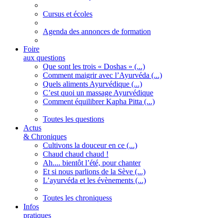
Cursus et écoles
Agenda des annonces de formation
Foire
aux questions
Que sont les trois « Doshas » (...)
Comment maigrir avec l’Ayurvéda (...)
Quels aliments Ayurvédique (...)
C’est quoi un massage Ayurvédique
Comment équilibrer Kapha Pitta (...)
Toutes les questions
Actus
& Chroniques
Cultivons la douceur en ce (...)
Chaud chaud chaud !
Ah.... bientôt l’été, pour chanter
Et si nous parlions de la Sève (...)
L’ayurvéda et les évènements (...)
Toutes les chroniquess
Infos
pratiques