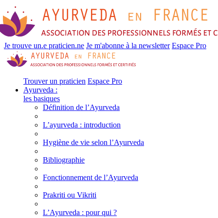
Je trouve un.e praticien.ne
Je m'abonne à la newsletter
Espace Pro
Trouver un praticien
Espace Pro
Ayurveda :
les basiques
Définition de l’Ayurveda
L’ayurveda : introduction
Hygiène de vie selon l’Ayurveda
Bibliographie
Fonctionnement de l’Ayurveda
Prakriti ou Vikriti
L’Ayurveda : pour qui ?