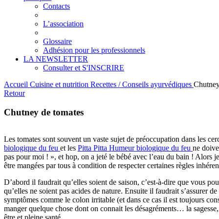
Contacts
L’association
Glossaire
Adhésion pour les professionnels
LA NEWSLETTER
Consulter et S'INSCRIRE
Accueil
Cuisine et nutrition
Recettes / Conseils ayurvédiques
Chutney
Retour
Chutney de tomates
Les tomates sont souvent un vaste sujet de préoccupation dans les cer
biologique du feu
et les
Pitta
Pitta
Humeur biologique du feu
ne doive
pas pour moi ! », et hop, on a jeté le bébé avec l’eau du bain ! Alors j
être mangées par tous à condition de respecter certaines règles inhére
D’abord il faudrait qu’elles soient de saison, c’est-à-dire que vous pour
qu’elles ne soient pas acides de nature. Ensuite il faudrait s’assurer de
symptômes comme le colon irritable (et dans ce cas il est toujours conse
manger quelque chose dont on connait les désagréments… la sagesse, le
être et pleine santé.