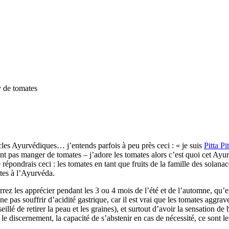
 de tomates
cles Ayurvédiques… j’entends parfois à peu près ceci : « je suis
Pitta
Pit
nt pas manger de tomates – j’adore les tomates alors c’est quoi cet Ayu
e répondrais ceci : les tomates en tant que fruits de la famille des sola
ntes à l’Ayurvéda.
rez les apprécier pendant les 3 ou 4 mois de l’été et de l’automne, qu’ell
 ne pas souffrir d’acidité gastrique, car il est vrai que les tomates aggra
illé de retirer la peau et les graines), et surtout d’avoir la sensation de
 discernement, la capacité de s’abstenir en cas de nécessité, ce sont l