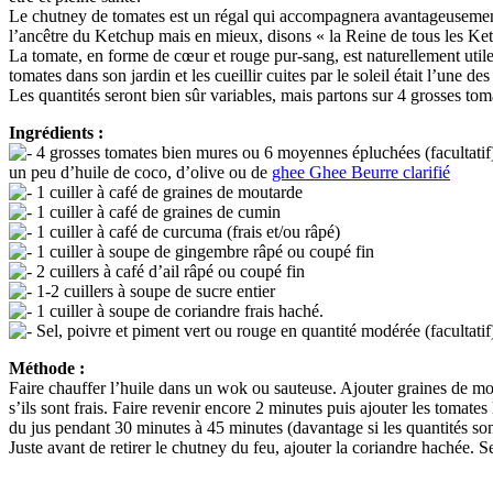
Le chutney de tomates est un régal qui accompagnera avantageusement tou
l’ancêtre du Ketchup mais en mieux, disons « la Reine de tous les Ketch
La tomate, en forme de cœur et rouge pur-sang, est naturellement utile 
tomates dans son jardin et les cueillir cuites par le soleil était l’une 
Les quantités seront bien sûr variables, mais partons sur 4 grosses to
Ingrédients :
4 grosses tomates bien mures ou 6 moyennes épluchées (facultatif)
un peu d’huile de coco, d’olive ou de
ghee
Ghee
Beurre clarifié
1 cuiller à café de graines de moutarde
1 cuiller à café de graines de cumin
1 cuiller à café de curcuma (frais et/ou râpé)
1 cuiller à soupe de gingembre râpé ou coupé fin
2 cuillers à café d’ail râpé ou coupé fin
1-2 cuillers à soupe de sucre entier
1 cuiller à soupe de coriandre frais haché.
Sel, poivre et piment vert ou rouge en quantité modérée (facultatif
Méthode :
Faire chauffer l’huile dans un wok ou sauteuse. Ajouter graines de mou
s’ils sont frais. Faire revenir encore 2 minutes puis ajouter les tomates
du jus pendant 30 minutes à 45 minutes (davantage si les quantités son
Juste avant de retirer le chutney du feu, ajouter la coriandre hachée. 