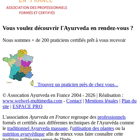
Vous voulez découvrir l'Ayurveda en rendez-vous ?
Nous sommes + de 200 praticiens certifiés prêt à vous recevoir
Trouvez un praticien près de chez vous...
© Assocation Ayurveda en France 2004 - 2026 | Réalisation :
www.welwel-multimedia.com
-
Contact
|
Mentions légales
|
Plan du
site
|
ESPACE PRO
L'association
Ayurveda en France
regroupe des
professionnels
formés et certifiés aux différentes techniques de l'Ayurvéda comme
le
traditionnel Ayurveda massage
, l'
utilisation des plantes
ou la
nutrition ayurvédique
afin de mieux vous faire connaître cette
tradition millénaire venue de l'Inde.