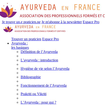
Je trouve un.e praticien.ne
Je m'abonne à la newsletter
Espace Pro
Trouver un praticien
Espace Pro
Ayurveda :
les basiques
Définition de l’Ayurveda
L’ayurveda : introduction
Hygiène de vie selon l’Ayurveda
Bibliographie
Fonctionnement de l’Ayurveda
Prakriti ou Vikriti
L’Ayurveda : pour qui ?