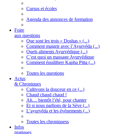
Cursus et écoles
Agenda des annonces de formation
Foire
aux questions
Que sont les trois « Doshas » (...)
Comment maigrir avec l’Ayurvéda (...)
Quels aliments Ayurvédique (...)
C’est quoi un massage Ayurvédique
Comment équilibrer Kapha Pitta (...)
Toutes les questions
Actus
& Chroniques
Cultivons la douceur en ce (...)
Chaud chaud chaud !
Ah.... bientôt l’été, pour chanter
Et si nous parlions de la Sève (...)
L’ayurvéda et les évènements (...)
Toutes les chroniquess
Infos
pratiques