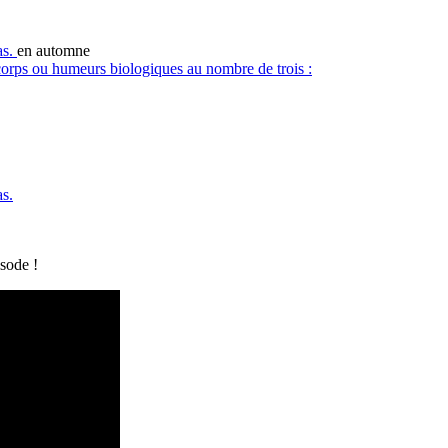
as.
en automne
 corps ou humeurs biologiques au nombre de trois :
as.
sode !