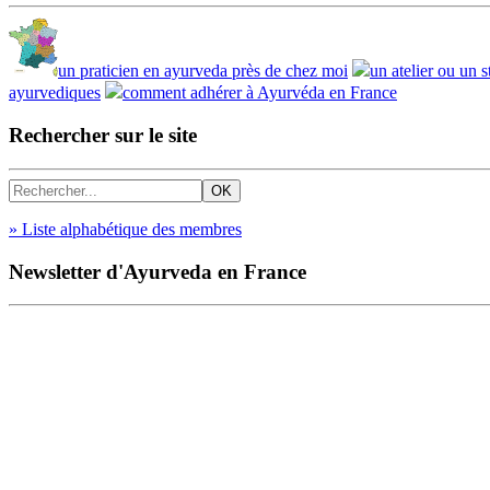
un praticien en ayurveda près de chez moi
un atelier ou un 
ayurvediques
comment adhérer à Ayurvéda en France
Rechercher sur le site
» Liste alphabétique des membres
Newsletter d'Ayurveda en France