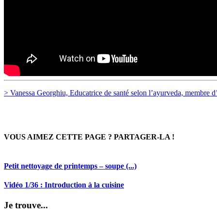
> Vanessa Georghiu, Educatrice de santé selon l’ayurveda, membre 
VOUS AIMEZ CETTE PAGE ? PARTAGER-LA !
Petit nettoyage de printemps – soupe (...)
Vidéo 1/36 : Introduction à la cuisine
Je trouve...