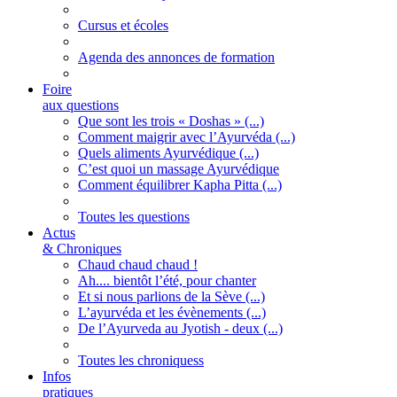
Cursus et écoles
Agenda des annonces de formation
Foire
aux questions
Que sont les trois « Doshas » (...)
Comment maigrir avec l’Ayurvéda (...)
Quels aliments Ayurvédique (...)
C’est quoi un massage Ayurvédique
Comment équilibrer Kapha Pitta (...)
Toutes les questions
Actus
& Chroniques
Chaud chaud chaud !
Ah.... bientôt l’été, pour chanter
Et si nous parlions de la Sève (...)
L’ayurvéda et les évènements (...)
De l’Ayurveda au Jyotish - deux (...)
Toutes les chroniquess
Infos
pratiques