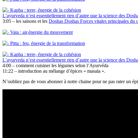
Kapha : terre, énergie de la cohésion
L’ayurveda n’est essentiellement rien d’autre que la science des Dosh
3:05 – les saisons et les
Doshas
Doshas
Forces vitales principales du
Vata : air,énergie du mouvement
Pitta : feu, énergie de la transformation
Kapha : terre, énergie de la cohésion
L’ayurveda n’est essentiellement rien d’autre que la science des Dosh
4:00 – comment cuisiner les légumes selon l’Ayurvéda
11:22 – introduction au mélange d’épices « masala ».
N’oubliez pas de vous abonner à notre chaine pour ne pas rater un épi