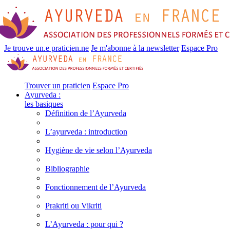
Je trouve un.e praticien.ne
Je m'abonne à la newsletter
Espace Pro
Trouver un praticien
Espace Pro
Ayurveda :
les basiques
Définition de l’Ayurveda
L’ayurveda : introduction
Hygiène de vie selon l’Ayurveda
Bibliographie
Fonctionnement de l’Ayurveda
Prakriti ou Vikriti
L’Ayurveda : pour qui ?