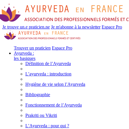
Je trouve un.e praticien.ne
Je m'abonne à la newsletter
Espace Pro
Trouver un praticien
Espace Pro
Ayurveda :
les basiques
Définition de l’Ayurveda
L’ayurveda : introduction
Hygiène de vie selon l’Ayurveda
Bibliographie
Fonctionnement de l’Ayurveda
Prakriti ou Vikriti
L’Ayurveda : pour qui ?