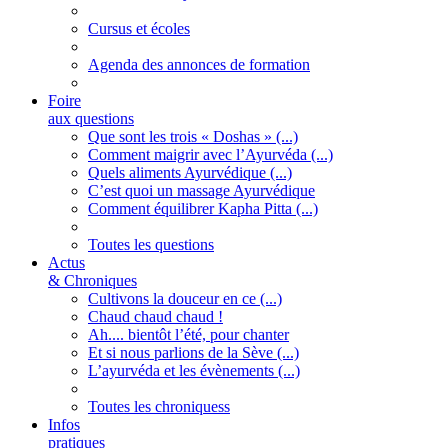
Cursus et écoles
Agenda des annonces de formation
Foire
aux questions
Que sont les trois « Doshas » (...)
Comment maigrir avec l’Ayurvéda (...)
Quels aliments Ayurvédique (...)
C’est quoi un massage Ayurvédique
Comment équilibrer Kapha Pitta (...)
Toutes les questions
Actus
& Chroniques
Cultivons la douceur en ce (...)
Chaud chaud chaud !
Ah.... bientôt l’été, pour chanter
Et si nous parlions de la Sève (...)
L’ayurvéda et les évènements (...)
Toutes les chroniquess
Infos
pratiques