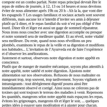
compote est un combo parfait. Notre repas principal devrait être le
repas de milieu de journée, à 12, 13 ou 14 heures et nous devrions
éviter de nous alimenter après 19h ou 20 h - Ah la la, que vont dire
les espagnols !! Les usages familiaux et sociaux actuels sont souvent
différents, mais aucune loi n’interdit d’inviter ses amis à déjeuner
plutôt qu’à diner, et le repas familial du soir n’est pas obligé d’être
lourd. Diner tôt et léger est aussi un gage de sommeil réparateur.
Nous irons nous coucher avec une digestion accomplie ou presque
et notre sommeil sera de meilleure qualité. Et au réveil, notre vitalité
sera meilleure. Du reste, quand nous nous réveillons un peu
plombés, examinons le repas de la veille et sa digestion et modifions
nos habitudes... L’invitation de l’Ayurveda est de faire l’expérience
et d’observer les améliorations.
Justement et surtout, observons notre digestion et notre appétit en
conscience.
Plutôt que de manger de manière mécanique, soyons plus attentifs à
notre appétit, notre satiété et notre digestion. Ajustons notre
alimentation sur nos observations. Refusons de nous maltraiter en
mangeant trop, trop souvent, trop tardivement. Soyons vigilants et
intransigeants : tout dérèglement digestif pourra ainsi être
immédiatement observé et corrigé. Ainsi nous ne créerons pas de
toxines qui sont toujours le terreau des maladies à venir. Repensons
les quantités, mangeons selon notre appétit mais espaçons les repas,
évitons les grignotages, mangeons tôt et léger le soir, ... quelques
petites idées à essayer sans modération et à ajuster pour chacun.