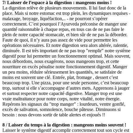
7/ Laisser de l’espace à la digestion : mangeons moins !
La digestion relève de plusieurs mouvements. Il lui faut donc de la
place. Mais si notre estomac est trop plein, les dynamiques requises -
malaxage, broyage, liquéfaction,.. - ne pourront s’opérer
correctement. C’est pourquoi l’Ayurveda préconise de manger une
quantité raisonnable à chaque repas, en tous cas de ne pas faire le
plein de notre capacité stomacale, et bien sûr de ne pas la déborder.
Faute de quoi, il n’y aura pas assez de vide pour permettre les
opérations nécessaires. Et notre digestion sera alors altérée, ralentie,
diminuée. Il est très important de ne pas trop "remplir" notre système
digestif pour lui permettre un fonctionnement optimal. Mais souvent,
nous débordons, nous exagérons, nous mangeons trop, et cette
nourriture en excès pénalise notre fonctionnement digestif. Manger
un peu moins, réduire sérieusement les quantités, se satisfaire de
moins est souvent une clé. Entrée, plat, fromage , dessert c’est
beaucoup trop. Une pizza, pour une seule personne, c’est beaucoup
trop, surtout si elle s’accompagne d’autres mets. Apprenons à jauger
et surtout respecter notre capacité digestive. Manger trop est une
vraie maltraitance pour notre corps, notre vitalité, notre énergie.
Repérons les signaux du "trop manger" : lourdeurs, ventre gonflé,
excès de salivation, somnolence, bouche pâteuse. Diminuons si
besoin : nous devons sortir de table alertes et enjoués !!
8 / Laisser du temps à la digestion : mangeons moins souvent !
Laisser le système digestif accomplir correctement tout son cycle est