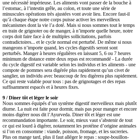
une nécessité impérieuse. Les aliments vont passer de la bouche à
l’estomac, à l’intestin grêle, au colon, et toute une série de
minuscules opérations très ajustées vont avoir lieu. Encore faut-il
qu’à chaque étape notre corps puisse activer les merveilleux
mécanismes dont la vie l’a doté. Mais si nous sommes tout le temps
en train de grignoter ou de manger, à n’importe quelle heure, notre
corps doit faire face à de multiples sollicitations, parfois
contradictoires... et le cycle normal est perturbé. De même si nous
mangeons n’importe quand, les cycles digestifs seront sont
perturbés. Manger à heures régulières en laissant 5, 6 ou 7 heures
minimum de distance entre deux repas est recommandé - La durée
du cycle digestif est variable selon les individus et les aliments - une
compote de pommes sera digérée plus rapidement qu’un civet de
sanglier, un individu avec beaucoup de feu digèrera plus rapidement.
Ce qui reste valable pour tous : pas de grignotages et des repas
suffisamment espacés et à heures fixes.
9 / Diner tôt et léger le soir
Nous sommes équipés d’un système digestif merveilleux mais plutôt
diurne. La nuit est faite pour dormir, mais pas pour manger et encore
moins digérer nous dit l’Ayurveda. Diner tôt et léger est une
recommandation importante. Le soir, mieux vaut s’abstenir de tout
ce qui est lourd à digérer, notamment les protéine d’origine animales
si l’on en consomme : viande, poisson, fromage, et les sucreries.
Plus on mange tard, plus il faut alléger le repas : soupe-bouillon-