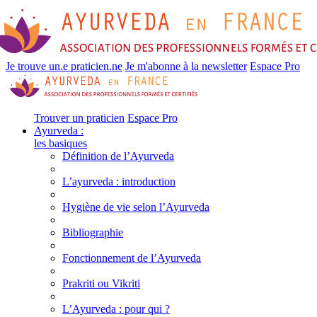
Je trouve un.e praticien.ne
Je m'abonne à la newsletter
Espace Pro
Trouver un praticien
Espace Pro
Ayurveda :
les basiques
Définition de l’Ayurveda
L’ayurveda : introduction
Hygiène de vie selon l’Ayurveda
Bibliographie
Fonctionnement de l’Ayurveda
Prakriti ou Vikriti
L’Ayurveda : pour qui ?