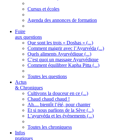
Cursus et écoles
Agenda des annonces de formation
Foire
aux questions
Que sont les trois « Doshas » (...)
Comment maigrir avec l’Ayurvéda (...)
Quels aliments Ayurvédique (...)
C’est quoi un massage Ayurvédique
Comment équilibrer Kapha Pitta (...)
Toutes les questions
Actus
& Chroniques
Cultivons la douceur en ce (...)
Chaud chaud chaud !
Ah.... bientôt l’été, pour chanter
Et si nous parlions de la Sève (...)
L’ayurvéda et les évènements (...)
Toutes les chroniquess
Infos
pratiques