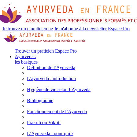
Je trouve un.e praticien.ne
Je m'abonne à la newsletter
Espace Pro
Trouver un praticien
Espace Pro
Ayurveda :
les basiques
Définition de l’Ayurveda
L’ayurveda : introduction
Hygiène de vie selon l’Ayurveda
Bibliographie
Fonctionnement de l’Ayurveda
Prakriti ou Vikriti
L’Ayurveda : pour qui ?