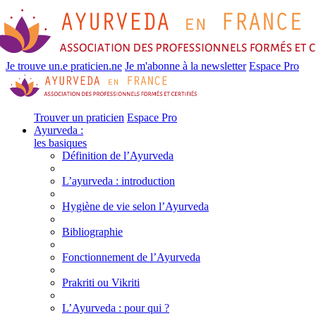
Je trouve un.e praticien.ne
Je m'abonne à la newsletter
Espace Pro
Trouver un praticien
Espace Pro
Ayurveda :
les basiques
Définition de l’Ayurveda
L’ayurveda : introduction
Hygiène de vie selon l’Ayurveda
Bibliographie
Fonctionnement de l’Ayurveda
Prakriti ou Vikriti
L’Ayurveda : pour qui ?