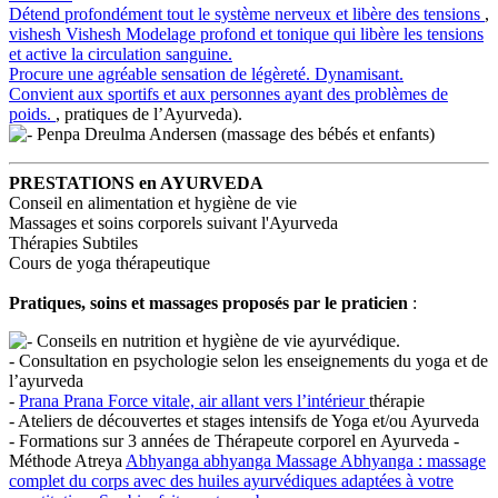
Détend profondément tout le système nerveux et libère des tensions
,
vishesh
Vishesh
Modelage profond et tonique qui libère les tensions
et active la circulation sanguine.
Procure une agréable sensation de légèreté. Dynamisant.
Convient aux sportifs et aux personnes ayant des problèmes de
poids.
, pratiques de l’Ayurveda).
Penpa Dreulma Andersen (massage des bébés et enfants)
PRESTATIONS en AYURVEDA
Conseil en alimentation et hygiène de vie
Massages et soins corporels suivant l'Ayurveda
Thérapies Subtiles
Cours de yoga thérapeutique
Pratiques, soins et massages proposés par le praticien
:
Conseils en nutrition et hygiène de vie ayurvédique.
- Consultation en psychologie selon les enseignements du yoga et de
l’ayurveda
-
Prana
Prana
Force vitale, air allant vers l’intérieur
thérapie
- Ateliers de découvertes et stages intensifs de Yoga et/ou Ayurveda
- Formations sur 3 années de Thérapeute corporel en Ayurveda -
Méthode Atreya
Abhyanga
abhyanga
Massage Abhyanga : massage
complet du corps avec des huiles ayurvédiques adaptées à votre