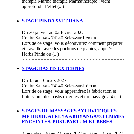
thérapie Marma thérapie Marmathérapie : vient
approfondir l’effet (...)
STAGE PINDA SVEDHANA
Du 30 janvier au 02 février 2027
Centre Sattva - 74140 Sciez-sur Léman
Lors de ce stage, vous découvrirez comment préparer
et travailler avec les pochons de plantes, appelés
Herbs Pinda ou (...)
STAGE BASTIS EXTERNES
Du 13 au 16 mars 2027
Centre Sattva - 74140 Sciez-sur-Léman
Lors de ce stage, vous apprendrez la fabrication et
l’utilisation des bastis externes et du massage à 4 (...)
STAGES DE MASSAGES AYURVEDIQUES
METHODE ATREYA ABHYANGA®, FEMMES
ENCEINTES, POST-PARTUM ET BEBES
2 modules : 20 au 22 mars 2027 et 10 au 12 mai 2027