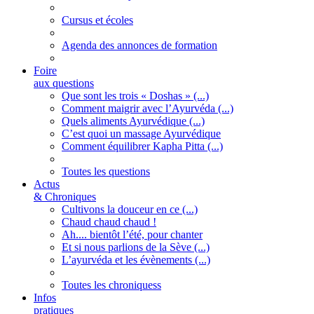
Cursus et écoles
Agenda des annonces de formation
Foire
aux questions
Que sont les trois « Doshas » (...)
Comment maigrir avec l’Ayurvéda (...)
Quels aliments Ayurvédique (...)
C’est quoi un massage Ayurvédique
Comment équilibrer Kapha Pitta (...)
Toutes les questions
Actus
& Chroniques
Cultivons la douceur en ce (...)
Chaud chaud chaud !
Ah.... bientôt l’été, pour chanter
Et si nous parlions de la Sève (...)
L’ayurvéda et les évènements (...)
Toutes les chroniquess
Infos
pratiques