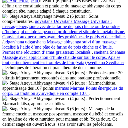
Adoucit la peau
niveau 1 (6 jours) : Les bases de l’Ayurveda,
définir une constitution et pratique du massage abhyanga du corps
complet, tête, nuque adapté à chaque constitution.
Stage Atreya Abhyanga niveau 2 (6 jours) : Soins
complémentaires,
udvartana
Udvartana
Massage Udvartana :
massage énergique avec de la farine de pois chiche ou de poudres
d’herbe, qui nettoie la peau en profondeur et stimule le métabolisme.
Convient aux personnes ayant des problèmes de poids et de cellulite.
/
udgarshana
udgarshana
Massage abhyanga suivi d’un massage
localisé à l’aide d’une pâte de farine de pois chiche et d’huile.
Permet une réduction d’amas graissseux localisés
,
snehana
Snehana
Massage avec application d’huile chaude sur tout le corps. Apaise
tout particulièrement les troubles de l’air (vata)
/
svedhana
Svedhana
, techniques de libération et pranathérapie dos et nuque.
Stage Atreya Abhyanga niveau 3 (6 jours) : Protocoles pour 20
vikritis fréquemment rencontrés dans une pratique professionnelle.
Stage Atreya Abhyanga niveau 4 (6 jours) : Marmachikitsa,
apprentissage des 107 points
marmas
Marmas
Points énergiques du
corps. La tradition ayurvédique en compte 107.
.
Stage Atreya Abhyanga niveau 5 (4 jours) : Perfectionnement
Marmachiktisa, approches subtiles.
Stage Atreya Abhyanga niveau 6 (6 jours) : Massage de la
femme enceinte, massage post-partum, massage du bébé et conseils
en hygiène de vie et nutrition pour maman et bb. Yoga doux. Ce
dernier stage est ouvert à tous, sans avoir suivi les précédents.