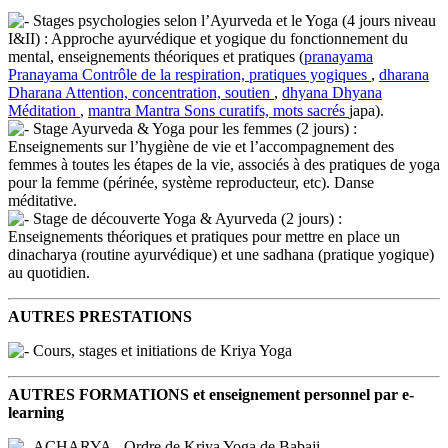
Stages psychologies selon l’Ayurveda et le Yoga (4 jours niveau
I&II) : Approche ayurvédique et yogique du fonctionnement du
mental, enseignements théoriques et pratiques (
pranayama
Pranayama
Contrôle de la respiration, pratiques yogiques
,
dharana
Dharana
Attention, concentration, soutien
,
dhyana
Dhyana
Méditation
,
mantra
Mantra
Sons curatifs, mots sacrés
japa).
Stage Ayurveda & Yoga pour les femmes (2 jours) :
Enseignements sur l’hygiène de vie et l’accompagnement des
femmes à toutes les étapes de la vie, associés à des pratiques de yoga
pour la femme (périnée, système reproducteur, etc). Danse
méditative.
Stage de découverte Yoga & Ayurveda (2 jours) :
Enseignements théoriques et pratiques pour mettre en place un
dinacharya (routine ayurvédique) et une sadhana (pratique yogique)
au quotidien.
AUTRES PRESTATIONS
Cours, stages et initiations de Kriya Yoga
AUTRES FORMATIONS et enseignement personnel par e-
learning
ACHARYA - Ordre de Kriya Yoga de Babaji