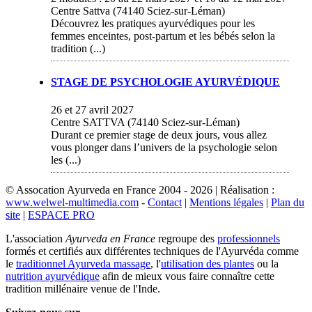
Centre Sattva (74140 Sciez-sur-Léman)
Découvrez les pratiques ayurvédiques pour les
femmes enceintes, post-partum et les bébés selon la
tradition (...)
STAGE DE PSYCHOLOGIE AYURVÉDIQUE
26 et 27 avril 2027
Centre SATTVA (74140 Sciez-sur-Léman)
Durant ce premier stage de deux jours, vous allez
vous plonger dans l’univers de la psychologie selon
les (...)
© Assocation Ayurveda en France 2004 - 2026 | Réalisation :
www.welwel-multimedia.com
-
Contact
|
Mentions légales
|
Plan du
site
|
ESPACE PRO
L'association
Ayurveda en France
regroupe des
professionnels
formés et certifiés aux différentes techniques de l'Ayurvéda comme
le
traditionnel Ayurveda massage
, l'
utilisation des plantes
ou la
nutrition ayurvédique
afin de mieux vous faire connaître cette
tradition millénaire venue de l'Inde.