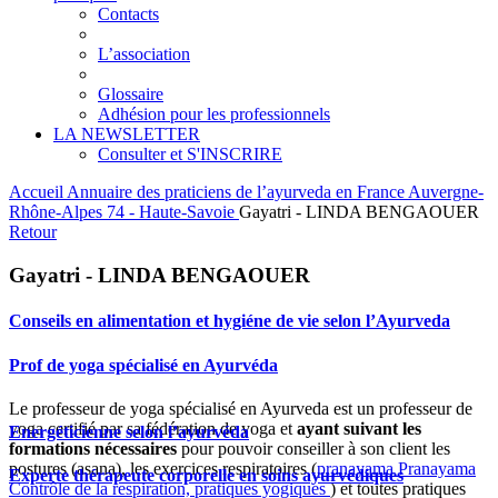
Contacts
L’association
Glossaire
Adhésion pour les professionnels
LA NEWSLETTER
Consulter et S'INSCRIRE
Accueil
Annuaire des praticiens de l’ayurveda en France
Auvergne-
Rhône-Alpes
74 - Haute-Savoie
Gayatri - LINDA BENGAOUER
Retour
Gayatri - LINDA BENGAOUER
Conseils en alimentation et hygiéne de vie selon l’Ayurveda
Prof de yoga spécialisé en Ayurvéda
Le professeur de yoga spécialisé en Ayurveda est un professeur de
yoga certifié par sa fédération de yoga et
ayant suivant les
Energéticienne selon l’ayurvéda
formations nécessaires
pour pouvoir conseiller à son client les
postures (asana), les exercices respiratoires (
pranayama
Pranayama
Experte thérapeute corporelle en soins ayurvédiques
Contrôle de la respiration, pratiques yogiques
) et toutes pratiques