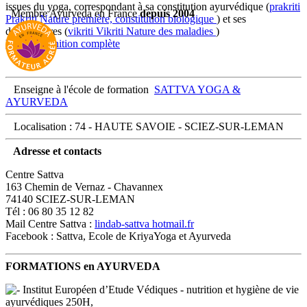
issues du yoga, correspondant à sa constitution ayurvédique (
prakriti
Membre Ayurveda en France
depuis 2004
Prakriti
Nature première, constitution biologique
) et ses
déséquilibres (
vikriti
Vikriti
Nature des maladies
)
Voir la définition complète
Enseigne à l'école de formation
SATTVA YOGA &
AYURVEDA
Localisation : 74 - HAUTE SAVOIE - SCIEZ-SUR-LEMAN
Adresse et contacts
Centre Sattva
163 Chemin de Vernaz - Chavannex
74140 SCIEZ-SUR-LEMAN
Tél : 06 80 35 12 82
Mail Centre Sattva :
lindab-sattva
hotmail.fr
Facebook : Sattva, Ecole de KriyaYoga et Ayurveda
FORMATIONS en AYURVEDA
Institut Européen d’Etude Védiques - nutrition et hygiène de vie
ayurvédiques 250H,