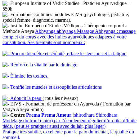
European Institute of Vedic Studies - Praticien Ayurvedique -
550h
Formations continues modules EIVS (psychologie, pédiatrie,
spécial femme, diagnostic, marma).
Institut Européen d’Etudes Védique - Thérapeute corporel -
Methode Atreya
Abhyanga
abhyanga
Massage Abhyanga : massage
complet du corps avec des huiles ayurvédiques adaptées à votre
constitution. Ses bienfaits sont nombreux :
Procure bien-être et sérénité, efface les tensions et la fatigue,
Renforce la vitalité par le drainage,
Élimine les toxines,
Tonifie les muscles et assouplit les articulations
Adoucit la peau
( tous les niveaux)
EIVS - Formation de professeur en Ayurveda ( Formation par
Vadya Atreya Smith)
Centre
Prema
Prema
Amour
(
shirodhara
Shirodhara
Modelage du front (shiro) par l’écoulement régulier d’un filet d’huile
tiède. (peut se pratiquer aussi avec du lait, plus léger)
Pratique très subtile, excellente pour la paix du mental, la qualité du
sommeil.