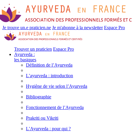
Je trouve un.e praticien.ne
Je m'abonne à la newsletter
Espace Pro
Trouver un praticien
Espace Pro
Ayurveda :
les basiques
Définition de l’Ayurveda
L’ayurveda : introduction
Hygiène de vie selon l’Ayurveda
Bibliographie
Fonctionnement de l’Ayurveda
Prakriti ou Vikriti
L’Ayurveda : pour qui ?