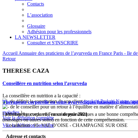
Contacts
L’association
Glossaire
Adhésion pour les professionnels
LA NEWSLETTER
Consulter et S'INSCRIRE
Accueil
Annuaire des praticiens de l’ayurveda en France
Paris - Ile 
Retour
THERESE CAZA
Conseillère en nutrition selon l’ayurveda
La conseillère en nutrition a la capacité :
de définir la constitution de son client (
prakriti
Prakriti
Nature prem
Thérapeute corporelle en soins ayurvédiques (massages, soins sp
de le conseiller pour un retour à l’équilibre en matière d’alimentati
maladies
).
La thérapeute corporelle en soins ayurvédiques a une bonne compréhe
Membre Ayurveda en France
depuis 2021
Voir la définition complète
(massages ou autres soins) en fonction de cette compréhension.
Voir la définition complète
Localisation : 95- VAL D’OISE - CHAMPAGNE SUR OISE
Adresse et contacts