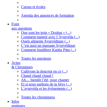
Cursus et écoles
Agenda des annonces de formation
Foire
aux questions
Que sont les trois « Doshas » (...)
Comment maigrir avec l’Ayurvéda (...)
Quels aliments Ayurvédique (...)
C’est quoi un massage Ayurvédique
Comment équilibrer Kapha Pitta (...)
Toutes les questions
Actus
& Chroniques
Cultivons la douceur en ce (...)
Chaud chaud chaud !
Ah.... bientôt l’été, pour chanter
Et si nous parlions de la Sève (...)
L’ayurvéda et les évènements (...)
Toutes les chroniquess
Infos
pratiques