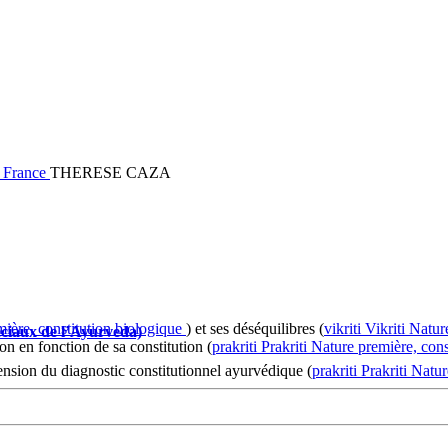
de France
THERESE CAZA
ière, constitution biologique
) et ses déséquilibres (
vikriti
Vikriti
Natur
éciaux de l’Ayurveda)
on en fonction de sa constitution (
prakriti
Prakriti
Nature première, cons
nsion du diagnostic constitutionnel ayurvédique (
prakriti
Prakriti
Natur