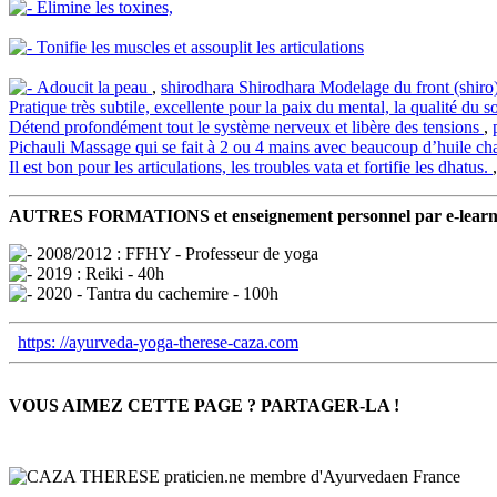
Élimine les toxines,
Tonifie les muscles et assouplit les articulations
Adoucit la peau
,
shirodhara
Shirodhara
Modelage du front (shiro) 
Pratique très subtile, excellente pour la paix du mental, la qualité du 
Détend profondément tout le système nerveux et libère des tensions
,
Pichauli
Massage qui se fait à 2 ou 4 mains avec beaucoup d’huile chau
Il est bon pour les articulations, les troubles vata et fortifie les dhatus.
AUTRES FORMATIONS et enseignement personnel par e-learn
2008/2012 : FFHY - Professeur de yoga
2019 : Reiki - 40h
2020 - Tantra du cachemire - 100h
https: //ayurveda-yoga-therese-caza.com
VOUS AIMEZ CETTE PAGE ? PARTAGER-LA !