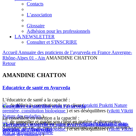
Contacts
L’association
Glossaire
Adhésion pour les professionnels
LA NEWSLETTER
Consulter et S'INSCRIRE
Accueil
Annuaire des praticiens de l’ayurveda en France
Auvergne-
Rhône-Alpes
01 - Ain
AMANDINE CHATTON
Retour
AMANDINE CHATTON
Educatrice de santé en Ayurveda
L’éducatrice de santé a la capacité :
de définir la constitution de son client (
prakriti
Prakriti
Nature
Conseillère en nutrition selon l’ayurveda
première, constitution biologique
) et ses déséquilibres (
vikriti
Vikriti
Nature des maladies
)
La conseillère en nutrition a la capacité :
de conseiller et guider son client en matière d’alimentation,
de définir la constitution de son client (
prakriti
Prakriti
Nature
Thérapeute corporelle en soins ayurvédiques (massages, soins
d’hygiène de vie, de soins et de formulations ayurvédiques simples.
première, constitution biologique
) et ses déséquilibres (
vikriti
Vikriti
spéciaux de l’Ayurveda)
Voir la définition complète
Nature des maladies
)