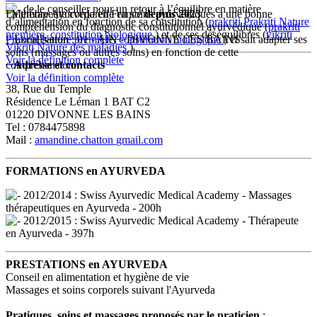
de le conseiller pour un retour à l’équilibre en matière
La thérapeute corporelle en soins ayurvédiques a une bonne
Membre Ayurveda en France
depuis 2023
d’alimentation en fonction de sa constitution (
prakriti
Prakriti
Nature
compréhension du diagnostic constitutionnel ayurvédique (
prakriti
première, constitution biologique
) et de ses déséquilibres (
vikriti
Prakriti
Localisation : 01 - AIN - DIVONNE LES BAINS
Nature première, constitution biologique
) et sait adapter ses
Vikriti
Nature des maladies
).
soins (massages ou autres soins) en fonction de cette
Voir la définition complète
compréhension.
Adresse et contacts
Voir la définition complète
38, Rue du Temple
Résidence Le Léman 1 BAT C2
01220 DIVONNE LES BAINS
Tel : 0784475898
Mail :
amandine.chatton
gmail.com
FORMATIONS en AYURVEDA
2012/2014 : Swiss Ayurvedic Medical Academy - Massages
thérapeutiques en Ayurveda - 200h
2012/2015 : Swiss Ayurvedic Medical Academy - Thérapeute
en Ayurveda - 397h
PRESTATIONS en AYURVEDA
Conseil en alimentation et hygiène de vie
Massages et soins corporels suivant l'Ayurveda
Pratiques, soins et massages proposés par le praticien
: