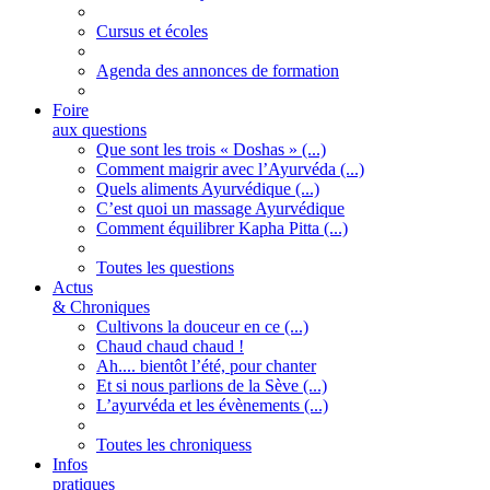
Cursus et écoles
Agenda des annonces de formation
Foire
aux questions
Que sont les trois « Doshas » (...)
Comment maigrir avec l’Ayurvéda (...)
Quels aliments Ayurvédique (...)
C’est quoi un massage Ayurvédique
Comment équilibrer Kapha Pitta (...)
Toutes les questions
Actus
& Chroniques
Cultivons la douceur en ce (...)
Chaud chaud chaud !
Ah.... bientôt l’été, pour chanter
Et si nous parlions de la Sève (...)
L’ayurvéda et les évènements (...)
Toutes les chroniquess
Infos
pratiques