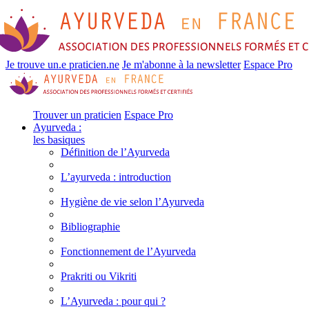
Je trouve un.e praticien.ne
Je m'abonne à la newsletter
Espace Pro
Trouver un praticien
Espace Pro
Ayurveda :
les basiques
Définition de l’Ayurveda
L’ayurveda : introduction
Hygiène de vie selon l’Ayurveda
Bibliographie
Fonctionnement de l’Ayurveda
Prakriti ou Vikriti
L’Ayurveda : pour qui ?