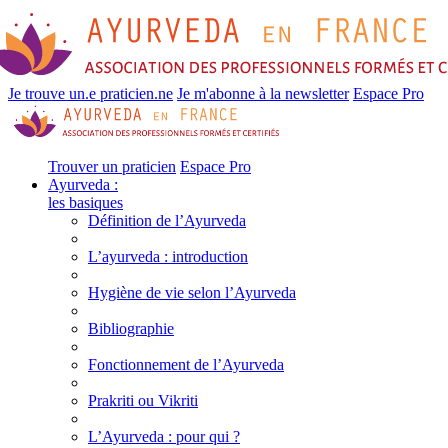
Je trouve un.e praticien.ne
Je m'abonne à la newsletter
Espace Pro
Trouver un praticien
Espace Pro
Ayurveda :
les basiques
Définition de l’Ayurveda
L’ayurveda : introduction
Hygiène de vie selon l’Ayurveda
Bibliographie
Fonctionnement de l’Ayurveda
Prakriti ou Vikriti
L’Ayurveda : pour qui ?