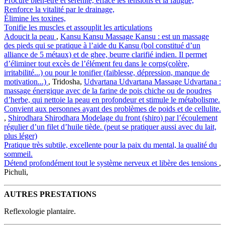
Procure bien-être et sérénité, efface les tensions et la fatigue,
Renforce la vitalité par le drainage,
Élimine les toxines,
Tonifie les muscles et assouplit les articulations
Adoucit la peau
,
Kansu
Kansu
Massage Kansu : est un massage
des pieds qui se pratique à l’aide du Kansu (bol constitué d’un
alliance de 5 métaux) et de ghee, beurre clarifié indien. Il permet
d’éliminer tout excès de l’élément feu dans le corps(colère,
irritabilité...) ou pour le tonifier (faiblesse, dépression, manque de
motivation...)
, Tridosha,
Udvartana
Udvartana
Massage Udvartana :
massage énergique avec de la farine de pois chiche ou de poudres
d’herbe, qui nettoie la peau en profondeur et stimule le métabolisme.
Convient aux personnes ayant des problèmes de poids et de cellulite.
,
Shirodhara
Shirodhara
Modelage du front (shiro) par l’écoulement
régulier d’un filet d’huile tiède. (peut se pratiquer aussi avec du lait,
plus léger)
Pratique très subtile, excellente pour la paix du mental, la qualité du
sommeil.
Détend profondément tout le système nerveux et libère des tensions
,
Pichuli,
AUTRES PRESTATIONS
Reflexologie plantaire.