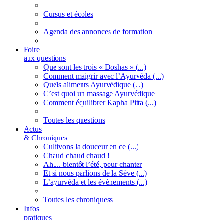
Cursus et écoles
Agenda des annonces de formation
Foire
aux questions
Que sont les trois « Doshas » (...)
Comment maigrir avec l’Ayurvéda (...)
Quels aliments Ayurvédique (...)
C’est quoi un massage Ayurvédique
Comment équilibrer Kapha Pitta (...)
Toutes les questions
Actus
& Chroniques
Cultivons la douceur en ce (...)
Chaud chaud chaud !
Ah.... bientôt l’été, pour chanter
Et si nous parlions de la Sève (...)
L’ayurvéda et les évènements (...)
Toutes les chroniquess
Infos
pratiques