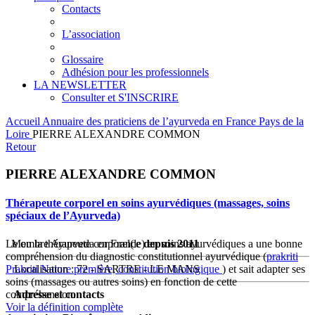
Contacts
L’association
Glossaire
Adhésion pour les professionnels
LA NEWSLETTER
Consulter et S'INSCRIRE
Accueil
Annuaire des praticiens de l’ayurveda en France
Pays de la
Loire
PIERRE ALEXANDRE COMMON
Retour
PIERRE ALEXANDRE COMMON
Thérapeute corporel en soins ayurvédiques (massages, soins
spéciaux de l’Ayurveda)
Le ou la thérapeute corporel(le) en soins ayurvédiques a une bonne
Membre Ayurveda en France
depuis 2011
compréhension du diagnostic constitutionnel ayurvédique (
prakriti
Prakriti
Localisation : 72 - SARTRE - LE MANS
Nature première, constitution biologique
) et sait adapter ses
soins (massages ou autres soins) en fonction de cette
compréhension.
Adresse et contacts
Voir la définition complète