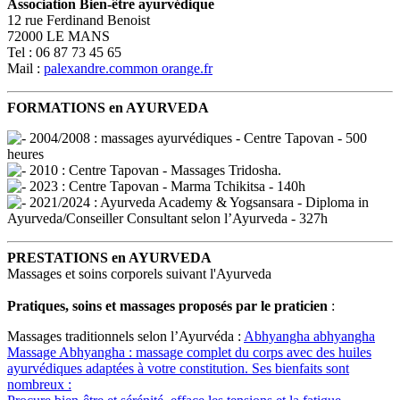
Association Bien-être ayurvédique
12 rue Ferdinand Benoist
72000 LE MANS
Tel : 06 87 73 45 65
Mail :
palexandre.common
orange.fr
FORMATIONS en AYURVEDA
2004/2008 : massages ayurvédiques - Centre Tapovan - 500
heures
2010 : Centre Tapovan - Massages Tridosha.
2023 : Centre Tapovan - Marma Tchikitsa - 140h
2021/2024 : Ayurveda Academy & Yogsansara - Diploma in
Ayurveda/Conseiller Consultant selon l’Ayurveda - 327h
PRESTATIONS en AYURVEDA
Massages et soins corporels suivant l'Ayurveda
Pratiques, soins et massages proposés par le praticien
:
Massages traditionnels selon l’Ayurvéda :
Abhyangha
abhyangha
Massage Abhyangha : massage complet du corps avec des huiles
ayurvédiques adaptées à votre constitution. Ses bienfaits sont
nombreux :