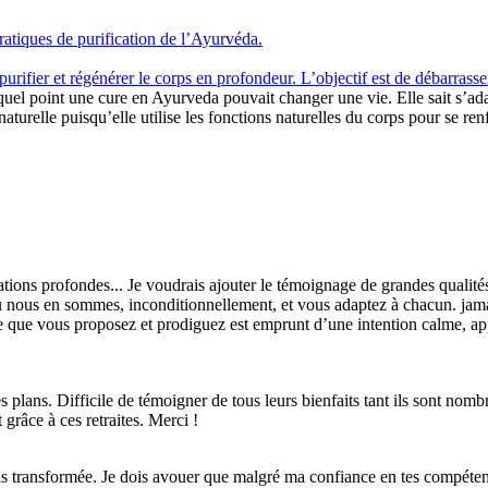
ratiques de purification de l’Ayurvéda.
purifier et régénérer le corps en profondeur. L’objectif est de débarrass
uel point une cure en Ayurveda pouvait changer une vie. Elle sait s’adap
urelle puisqu’elle utilise les fonctions naturelles du corps pour se renfor
tions profondes... Je voudrais ajouter le témoignage de grandes qualités
 nous en sommes, inconditionnellement, et vous adaptez à chacun. jamais 
t ce que vous proposez et prodiguez est emprunt d’une intention calme, ap
es plans. Difficile de témoigner de tous leurs bienfaits tant ils sont nomb
râce à ces retraites. Merci !
irais transformée. Je dois avouer que malgré ma confiance en tes compéten