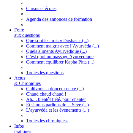
Cursus et écoles
Agenda des annonces de formation
Foire
aux questions
Que sont les trois « Doshas » (...)
Comment maigrir avec l’Ayurvéda (...)
Quels aliments Ayurvédique (...)
C’est quoi un massage Ayurvédique
Comment équilibrer Kapha Pitta (...)
Toutes les questions
Actus
& Chroniques
Cultivons la douceur en ce (...)
Chaud chaud chaud !
Ah.... bientôt l’été, pour chanter
Et si nous parlions de la Sève (...)
L’ayurvéda et les évènements (...)
Toutes les chroniquess
Infos
pratiques