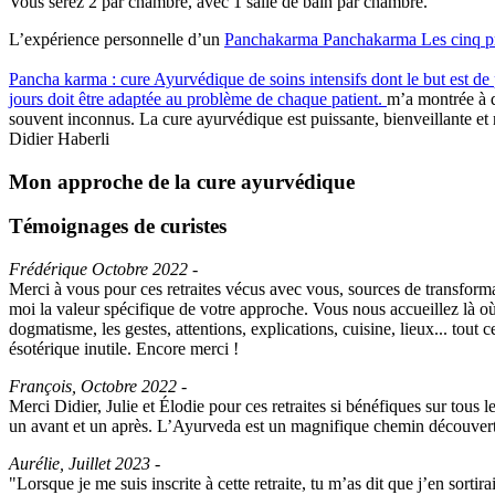
Vous serez 2 par chambre, avec 1 salle de bain par chambre.
L’expérience personnelle d’un
Panchakarma
Panchakarma
Les cinq p
Pancha karma : cure Ayurvédique de soins intensifs dont le but est de 
jours doit être adaptée au problème de chaque patient.
m’a montrée à q
souvent inconnus. La cure ayurvédique est puissante, bienveillante et nat
Didier Haberli
Mon approche de la cure ayurvédique
Témoignages de curistes
Frédérique Octobre 2022 -
Merci à vous pour ces retraites vécus avec vous, sources de transforma
moi la valeur spécifique de votre approche. Vous nous accueillez là où
dogmatisme, les gestes, attentions, explications, cuisine, lieux... tou
ésotérique inutile. Encore merci !
François, Octobre 2022 -
Merci Didier, Julie et Élodie pour ces retraites si bénéfiques sur tous l
un avant et un après. L’Ayurveda est un magnifique chemin découvert g
Aurélie, Juillet 2023 -
"Lorsque je me suis inscrite à cette retraite, tu m’as dit que j’en sort