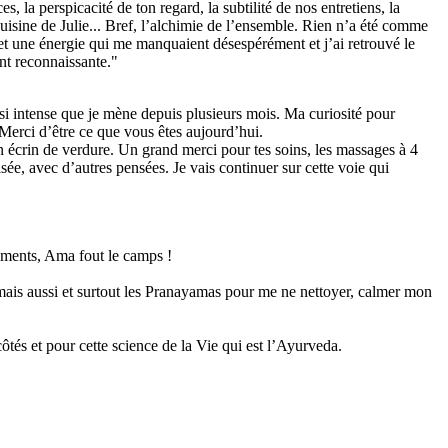
 la perspicacité de ton regard, la subtilité de nos entretiens, la
cuisine de Julie... Bref, l’alchimie de l’ensemble. Rien n’a été comme
ie et une énergie qui me manquaient désespérément et j’ai retrouvé le
ent reconnaissante."
si intense que je mène depuis plusieurs mois. Ma curiosité pour
Merci d’être ce que vous êtes aujourd’hui.
n écrin de verdure. Un grand merci pour tes soins, les massages à 4
isée, avec d’autres pensées. Je vais continuer sur cette voie qui
vements, Ama fout le camps !
s mais aussi et surtout les Pranayamas pour me ne nettoyer, calmer mon
ôtés et pour cette science de la Vie qui est l’Ayurveda.