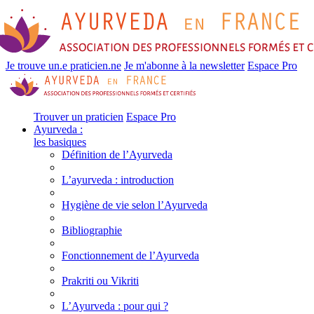
Je trouve un.e praticien.ne
Je m'abonne à la newsletter
Espace Pro
Trouver un praticien
Espace Pro
Ayurveda :
les basiques
Définition de l’Ayurveda
L’ayurveda : introduction
Hygiène de vie selon l’Ayurveda
Bibliographie
Fonctionnement de l’Ayurveda
Prakriti ou Vikriti
L’Ayurveda : pour qui ?