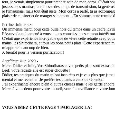
tout, je venais simplement pour prendre soin de mon corps. C’était sous-
justesse des mantras, la richesse des temps de transmission, la généros
je l’imaginais, mais tout était juste. Mon corps a parlé, tu as accompag
plaisir de cuisiner et de manger sainement... En somme, cette retraite 
Perrine, Juin 2023-
Un immense merci pour cette bulle hors du temps dans un cadre idylliq
l’Ayurveda m’a amené à vous et mes connaissances et mon intérêt ont g
C’était une expérience incroyable que de vivre cette retraite avec vou
mains, les Shirodhara, et tous les bons petits plats. Cette expérience m’
m’apporte beaucoup de bien.
A bientôt pour la version purification !
Angélique Juin 2023 -
Merci Didier et Julie, Vos Shirodharas et vos petits plats sont extras.
Bref, votre retraite elle est super chouette !
Didier, tes pratiques du matin m’ont inspirées et je vais plus que jam
mental et me recentrer. Je préfère tes chants à ceux de Goenka !
J’ai expérimenté encore plein d’autres choses mais je les garde encore se
Merci à vous deux pour votre accueil, votre bienveillance et votre lum
VOUS AIMEZ CETTE PAGE ? PARTAGER-LA !