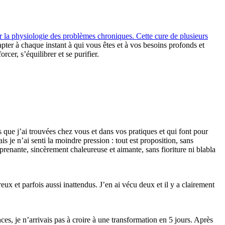
er la physiologie des problèmes chroniques. Cette cure de plusieurs
ter à chaque instant à qui vous êtes et à vos besoins profonds et
cer, s’équilibrer et se purifier.
 que j’ai trouvées chez vous et dans vos pratiques et qui font pour
je n’ai senti la moindre pression : tout est proposition, sans
prenante, sincèrement chaleureuse et aimante, sans fioriture ni blabla
reux et parfois aussi inattendus. J’en ai vécu deux et il y a clairement
ces, je n’arrivais pas à croire à une transformation en 5 jours. Après