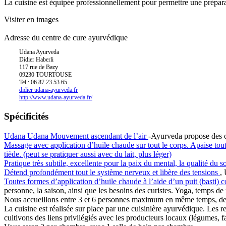
La cuisine est équipée professionnellement pour permettre une prépara
Visiter en images
Adresse du centre de cure ayurvédique
Udana Ayurveda
Didier Haberli
117 rue de Bazy
09230 TOURTOUSE
Tel : 06 87 23 53 65
didier
udana-ayurveda.fr
http://www.udana-ayurveda.fr/
Spécificités
Udana
Udana
Mouvement ascendant de l’air
-Ayurveda propose des c
Massage avec application d’huile chaude sur tout le corps. Apaise tout 
tiède. (peut se pratiquer aussi avec du lait, plus léger)
Pratique très subtile, excellente pour la paix du mental, la qualité du 
Détend profondément tout le système nerveux et libère des tensions
,
Toutes formes d’application d’huile chaude à l’aide d’un puit (basti) 
personne, la saison, ainsi que les besoins des curistes. Yoga, temps 
Nous accueillons entre 3 et 6 personnes maximum en même temps, de 
La cuisine est réalisée sur place par une cuisinière ayurvédique. Les 
cultivons des liens privilégiés avec les producteurs locaux (légumes, fa