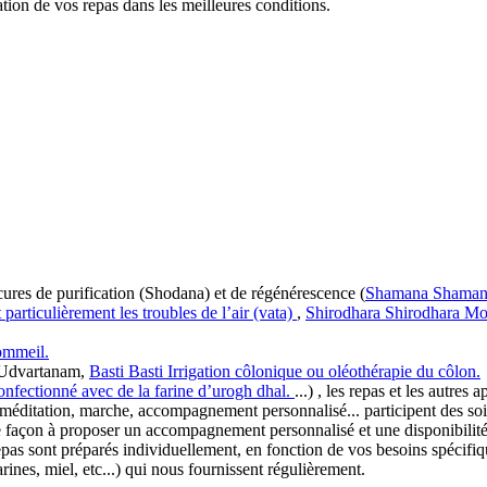
tion de vos repas dans les meilleures conditions.
ures de purification (Shodana) et de régénérescence (
Shamana
Shaman
particulièrement les troubles de l’air (vata)
,
Shirodhara
Shirodhara
Mod
sommeil.
 Udvartanam,
Basti
Basti
Irrigation côlonique ou oléothérapie du côlon.
confectionné avec de la farine d’urogh dhal.
...) , les repas et les autres
de méditation, marche, accompagnement personnalisé... participent des s
façon à proposer un accompagnement personnalisé et une disponibilité 
repas sont préparés individuellement, en fonction de vos besoins spécifi
rines, miel, etc...) qui nous fournissent régulièrement.