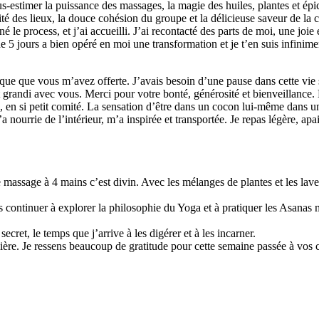
estimer la puissance des massages, la magie des huiles, plantes et épices,
ité des lieux, la douce cohésion du groupe et la délicieuse saveur de la 
né le process, et j’ai accueilli. J’ai recontacté des parts de moi, une jo
de 5 jours a bien opéré en moi une transformation et je t’en suis infinim
ue que vous m’avez offerte. J’avais besoin d’une pause dans cette vie 
randi avec vous. Merci pour votre bonté, générosité et bienveillance. 
s, en si petit comité. La sensation d’être dans un cocon lui-même dans u
a nourrie de l’intérieur, m’a inspirée et transportée. Je repas légère, apa
 le massage à 4 mains c’est divin. Avec les mélanges de plantes et les la
ais continuer à explorer la philosophie du Yoga et à pratiquer les Asana
cret, le temps que j’arrive à les digérer et à les incarner.
ière. Je ressens beaucoup de gratitude pour cette semaine passée à vos c