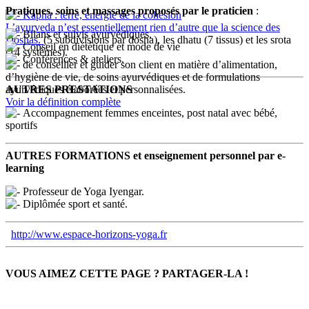
Pratiques, soins et massages proposés par le praticien
:
Kapha : terre, énergie de la cohésion
L’ayurveda n’est essentiellement rien d’autre que la science des
Bilans et suivis ayurvédiques,
Doshas.
(5 subdivisions par dosha), les dhatu (7 tissus) et les srota
Conseil en diététique et mode de vie
(14 systèmes).
Conférences & ateliers.
de conseiller et guider son client en matière d’alimentation,
d’hygiène de vie, de soins ayurvédiques et de formulations
ayurvédiques élaborées et personnalisées.
AUTRES PRESTATIONS
Voir la définition complète
Accompagnement femmes enceintes, post natal avec bébé,
sportifs
AUTRES FORMATIONS et enseignement personnel par e-
learning
Professeur de Yoga Iyengar.
Diplômée sport et santé.
http://www.espace-horizons-yoga.fr
VOUS AIMEZ CETTE PAGE ? PARTAGER-LA !