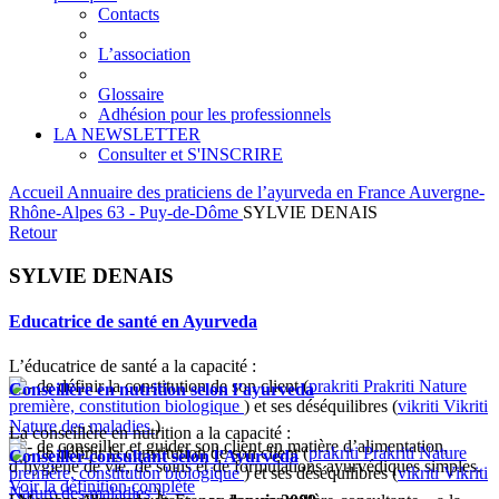
Contacts
L’association
Glossaire
Adhésion pour les professionnels
LA NEWSLETTER
Consulter et S'INSCRIRE
Accueil
Annuaire des praticiens de l’ayurveda en France
Auvergne-
Rhône-Alpes
63 - Puy-de-Dôme
SYLVIE DENAIS
Retour
SYLVIE DENAIS
Educatrice de santé en Ayurveda
L’éducatrice de santé a la capacité :
de définir la constitution de son client (
prakriti
Prakriti
Nature
Conseillère en nutrition selon l’ayurveda
première, constitution biologique
) et ses déséquilibres (
vikriti
Vikriti
Nature des maladies
)
La conseillère en nutrition a la capacité :
de conseiller et guider son client en matière d’alimentation,
de définir la constitution de son client (
prakriti
Prakriti
Nature
Conseiller-consultant selon l’Ayurveda
d’hygiène de vie, de soins et de formulations ayurvédiques simples.
première, constitution biologique
) et ses déséquilibres (
vikriti
Vikriti
Voir la définition complète
Nature des maladies
)