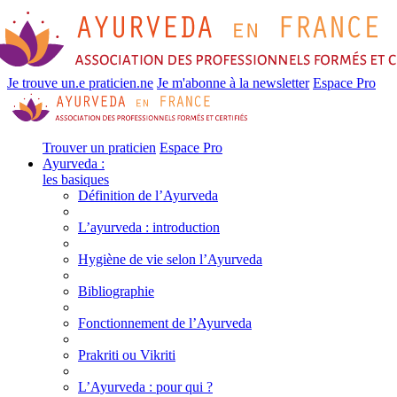
Je trouve un.e praticien.ne
Je m'abonne à la newsletter
Espace Pro
Trouver un praticien
Espace Pro
Ayurveda :
les basiques
Définition de l’Ayurveda
L’ayurveda : introduction
Hygiène de vie selon l’Ayurveda
Bibliographie
Fonctionnement de l’Ayurveda
Prakriti ou Vikriti
L’Ayurveda : pour qui ?