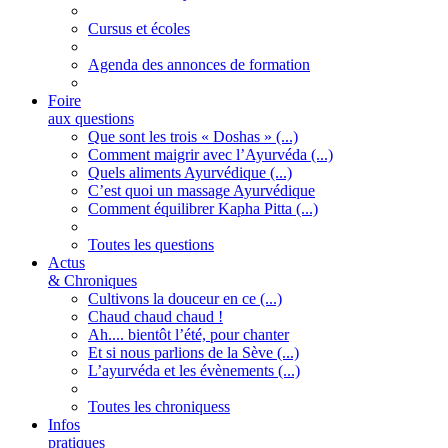
Cursus et écoles
Agenda des annonces de formation
Foire
aux questions
Que sont les trois « Doshas » (...)
Comment maigrir avec l’Ayurvéda (...)
Quels aliments Ayurvédique (...)
C’est quoi un massage Ayurvédique
Comment équilibrer Kapha Pitta (...)
Toutes les questions
Actus
& Chroniques
Cultivons la douceur en ce (...)
Chaud chaud chaud !
Ah.... bientôt l’été, pour chanter
Et si nous parlions de la Sève (...)
L’ayurvéda et les évènements (...)
Toutes les chroniquess
Infos
pratiques