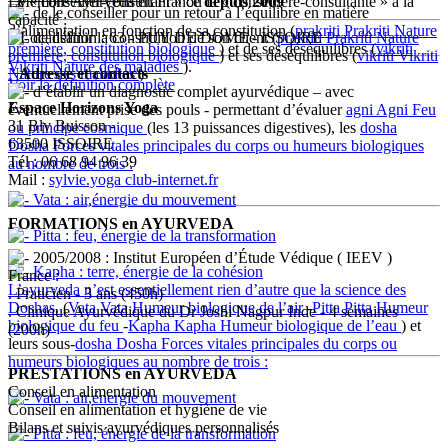
Le « conseiller-consultant » ou la « conseillère-consultante » a la
Membre Ayurveda en France
depuis 2009
de le conseiller pour un retour à l’équilibre en matière
capacité :
d’alimentation en fonction de sa constitution (
prakriti
Prakriti
Nature
Localisation : 63 - PUY DE DOME - ISSOIRE
de définir la constitution de son client (
prakriti
Prakriti
Nature
première, constitution biologique
) et de ses déséquilibres (
vikriti
première, constitution biologique
) et ses déséquilibres (
vikriti
Vikriti
Vikriti
Nature des maladies
).
Nature des maladies
Adresse et contacts
)
Voir la définition complète
d’établir un diagnostic complet ayurvédique – avec
Espace Horizons Yoga
éventuellement prise des pouls - permettant d’évaluer
agni
Agni
Feu
31 Blv Buisson -
ou principe cosmique
(les 13 puissances digestives), les
dosha
63500 ISSOIRE
Dosha
Forces vitales principales du corps ou humeurs biologiques
Tél : 06 68 94 96 39
au nombre de trois :
Mail :
sylvie.yoga
club-internet.fr
Vata : air,énergie du mouvement
FORMATIONS en AYURVEDA
Pitta : feu, énergie de la transformation
2005/2008 : Institut Européen d’Étude Védique ( IEEV )
Kapha : terre, énergie de la cohésion
France :
L’ayurveda n’est essentiellement rien d’autre que la science des
. Praticien - 3 ans (450h)
Doshas.
(
Vata
Vata
Humeur biologique de l’air
-
Pitta
Pitta
Humeur
. Clinique Ayurvédique du Dr Joshi Nagpur Inde - 4 semaines
biologique du feu
-
Kapha
Kapha
Humeur biologique de l’eau
) et
(200h)
leurs sous-
dosha
Dosha
Forces vitales principales du corps ou
humeurs biologiques au nombre de trois :
PRESTATIONS en AYURVEDA
Conseil en alimentation
Vata : air,énergie du mouvement
Conseil en alimentation et hygiène de vie
Bilans et suivis ayurvédiques personnalisés
Pitta : feu, énergie de la transformation