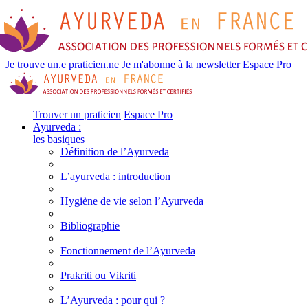
Je trouve un.e praticien.ne
Je m'abonne à la newsletter
Espace Pro
Trouver un praticien
Espace Pro
Ayurveda :
les basiques
Définition de l’Ayurveda
L’ayurveda : introduction
Hygiène de vie selon l’Ayurveda
Bibliographie
Fonctionnement de l’Ayurveda
Prakriti ou Vikriti
L’Ayurveda : pour qui ?