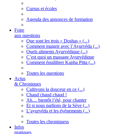
Cursus et écoles
Agenda des annonces de formation
Foire
aux questions
Que sont les trois « Doshas » (...)
Comment maigrir avec l’Ayurvéda (...)
Quels aliments Ayurvédique (...)
C’est quoi un massage Ayurvédique
Comment équilibrer Kapha Pitta (...)
Toutes les questions
Actus
& Chroniques
Cultivons la douceur en ce (...)
Chaud chaud chaud !
Ah.... bientôt l’été, pour chanter
Et si nous parlions de la Sève (...)
L’ayurvéda et les évènements (...)
Toutes les chroniquess
Infos
pratiques