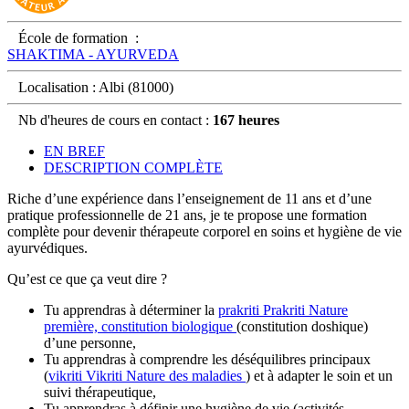
École de formation :
SHAKTIMA - AYURVEDA
Localisation : Albi (81000)
Nb d'heures de cours en contact :
167 heures
EN BREF
DESCRIPTION COMPLÈTE
Riche d’une expérience dans l’enseignement de 11 ans et d’une
pratique professionnelle de 21 ans, je te propose une formation
complète pour devenir thérapeute corporel en soins et hygiène de vie
ayurvédiques.
Qu’est ce que ça veut dire ?
Tu apprendras à déterminer la
prakriti
Prakriti
Nature
première, constitution biologique
(constitution doshique)
d’une personne,
Tu apprendras à comprendre les déséquilibres principaux
(
vikriti
Vikriti
Nature des maladies
) et à adapter le soin et un
suivi thérapeutique,
Tu apprendras à définir une hygiène de vie (activités