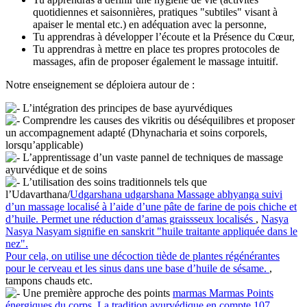
quotidiennes et saisonnières, pratiques "subtiles" visant à
apaiser le mental etc.) en adéquation avec la personne,
Tu apprendras à développer l’écoute et la Présence du Cœur,
Tu apprendras à mettre en place tes propres protocoles de
massages, afin de proposer également le massage intuitif.
Notre enseignement se déploiera autour de :
L’intégration des principes de base ayurvédiques
Comprendre les causes des vikritis ou déséquilibres et proposer
un accompagnement adapté (Dhynacharia et soins corporels,
lorsqu’applicable)
L’apprentissage d’un vaste pannel de techniques de massage
ayurvédique et de soins
L’utilisation des soins traditionnels tels que
l’Udavarthana/
Udgarshana
udgarshana
Massage abhyanga suivi
d’un massage localisé à l’aide d’une pâte de farine de pois chiche et
d’huile. Permet une réduction d’amas graissseux localisés
,
Nasya
Nasya
Nasyam signifie en sanskrit "huile traitante appliquée dans le
nez".
Pour cela, on utilise une décoction tiède de plantes régénérantes
pour le cerveau et les sinus dans une base d’huile de sésame.
,
tampons chauds etc.
Une première approche des points
marmas
Marmas
Points
énergiques du corps. La tradition ayurvédique en compte 107.