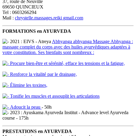
37, route de Neuville
69650 QUINCIEUX
Tel : 0603266294
Mail :
chrystelle.massages.reiki
gmail.com
FORMATIONS en AYURVEDA
2021 : EIVS - Atreya
Abhyanga
abhyanga
Massage Abhyanga :
massage complet du corps avec des huiles ayurvédiques adaptées à
votre constitution. Ses bienfaits sont nombreux :
Procure bien-être et sérénité, efface les tensions et la fatigue,
Renforce la vitalité par le drainage,
Élimine les toxines,
Tonifie les muscles et assouplit les articulations
Adoucit la peau
- 50h
2023 : Ayuskama Ayurveda Institut - Advance level Ayurveda
course - 175h
PRESTATIONS en AYURVEDA