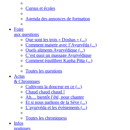
Cursus et écoles
Agenda des annonces de formation
Foire
aux questions
Que sont les trois « Doshas » (...)
Comment maigrir avec l’Ayurvéda (...)
Quels aliments Ayurvédique (...)
C’est quoi un massage Ayurvédique
Comment équilibrer Kapha Pitta (...)
Toutes les questions
Actus
& Chroniques
Cultivons la douceur en ce (...)
Chaud chaud chaud !
Ah.... bientôt l’été, pour chanter
Et si nous parlions de la Sève (...)
L’ayurvéda et les évènements (...)
Toutes les chroniquess
Infos
pratiques