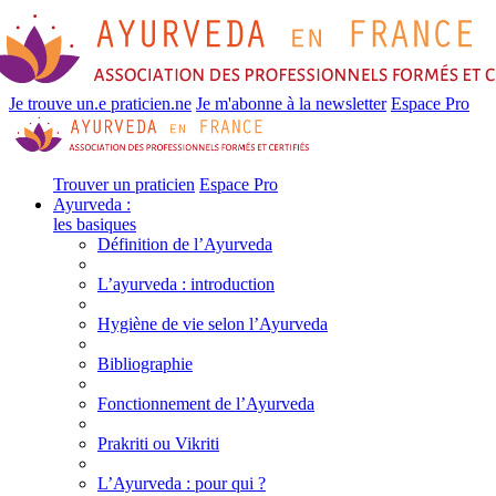
Je trouve un.e praticien.ne
Je m'abonne à la newsletter
Espace Pro
Trouver un praticien
Espace Pro
Ayurveda :
les basiques
Définition de l’Ayurveda
L’ayurveda : introduction
Hygiène de vie selon l’Ayurveda
Bibliographie
Fonctionnement de l’Ayurveda
Prakriti ou Vikriti
L’Ayurveda : pour qui ?