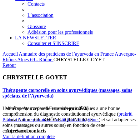
Contacts
L’association
Glossaire
Adhésion pour les professionnels
LA NEWSLETTER
Consulter et S'INSCRIRE
Accueil
Annuaire des praticiens de l’ayurveda en France
Auvergne-
Rhône-Alpes
69 - Rhône
CHRYSTELLE GOYET
Retour
CHRYSTELLE GOYET
Thérapeute corporelle en soins ayurvédiques (massages, soins
spéciaux de l’Ayurveda)
La thérapeute corporelle en soins ayurvédiques a une bonne
Membre Ayurveda en France
depuis 2025
compréhension du diagnostic constitutionnel ayurvédique (
prakriti
Prakriti
Localisation : 69 - RHÔNE - QUINCIEUX
Nature première, constitution biologique
) et sait adapter ses
soins (massages ou autres soins) en fonction de cette
compréhension.
Adresse et contacts
Voir la définition complète