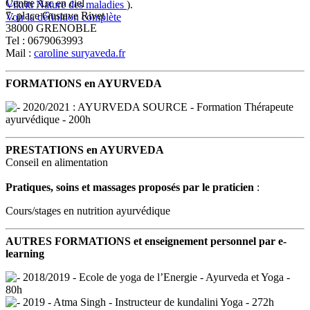
Centre Arc en ciel
Vikriti
Nature des maladies
).
7, place Gustave Rivet
Voir la définition complète
38000 GRENOBLE
Tel : 0679063993
Mail :
caroline
suryaveda.fr
FORMATIONS en AYURVEDA
2020/2021 : AYURVEDA SOURCE - Formation Thérapeute
ayurvédique - 200h
PRESTATIONS en AYURVEDA
Conseil en alimentation
Pratiques, soins et massages proposés par le praticien
:
Cours/stages en nutrition ayurvédique
AUTRES FORMATIONS et enseignement personnel par e-
learning
2018/2019 - Ecole de yoga de l’Energie - Ayurveda et Yoga -
80h
2019 - Atma Singh - Instructeur de kundalini Yoga - 272h