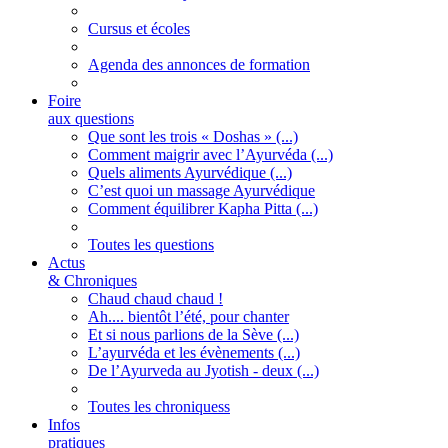
Cursus et écoles
Agenda des annonces de formation
Foire
aux questions
Que sont les trois « Doshas » (...)
Comment maigrir avec l’Ayurvéda (...)
Quels aliments Ayurvédique (...)
C’est quoi un massage Ayurvédique
Comment équilibrer Kapha Pitta (...)
Toutes les questions
Actus
& Chroniques
Chaud chaud chaud !
Ah.... bientôt l’été, pour chanter
Et si nous parlions de la Sève (...)
L’ayurvéda et les évènements (...)
De l’Ayurveda au Jyotish - deux (...)
Toutes les chroniquess
Infos
pratiques