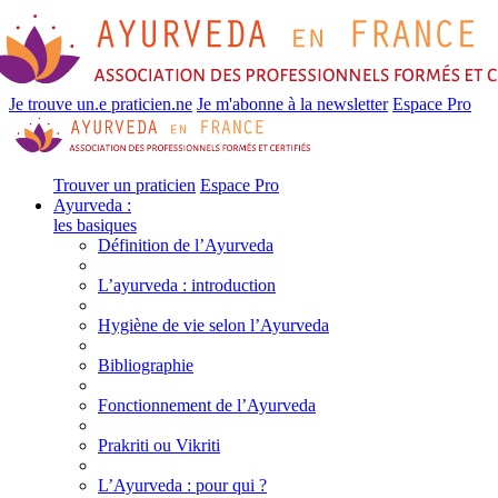
Je trouve un.e praticien.ne
Je m'abonne à la newsletter
Espace Pro
Trouver un praticien
Espace Pro
Ayurveda :
les basiques
Définition de l’Ayurveda
L’ayurveda : introduction
Hygiène de vie selon l’Ayurveda
Bibliographie
Fonctionnement de l’Ayurveda
Prakriti ou Vikriti
L’Ayurveda : pour qui ?