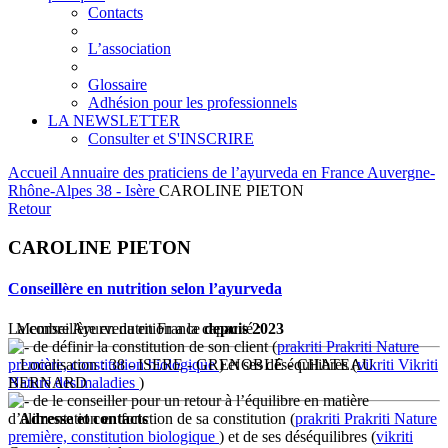
Contacts
L’association
Glossaire
Adhésion pour les professionnels
LA NEWSLETTER
Consulter et S'INSCRIRE
Accueil
Annuaire des praticiens de l’ayurveda en France
Auvergne-
Rhône-Alpes
38 - Isère
CAROLINE PIETON
Retour
CAROLINE PIETON
Conseillère en nutrition selon l’ayurveda
La conseillère en nutrition a la capacité :
Membre Ayurveda en France
depuis 2023
de définir la constitution de son client (
prakriti
Prakriti
Nature
première, constitution biologique
Localisation : 38 - ISERE - GRENOBLE - CHATEAU
) et ses déséquilibres (
vikriti
Vikriti
Nature des maladies
BERNARD
)
de le conseiller pour un retour à l’équilibre en matière
d’alimentation en fonction de sa constitution (
Adresse et contacts
prakriti
Prakriti
Nature
première, constitution biologique
) et de ses déséquilibres (
vikriti