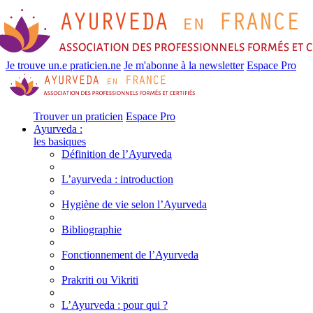
Je trouve un.e praticien.ne
Je m'abonne à la newsletter
Espace Pro
Trouver un praticien
Espace Pro
Ayurveda :
les basiques
Définition de l’Ayurveda
L’ayurveda : introduction
Hygiène de vie selon l’Ayurveda
Bibliographie
Fonctionnement de l’Ayurveda
Prakriti ou Vikriti
L’Ayurveda : pour qui ?