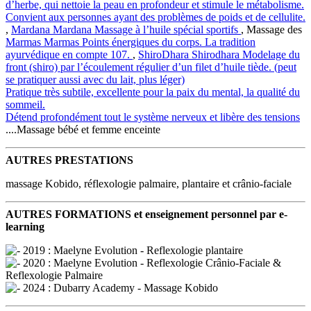
d’herbe, qui nettoie la peau en profondeur et stimule le métabolisme.
Convient aux personnes ayant des problèmes de poids et de cellulite.
,
Mardana
Mardana
Massage à l’huile spécial sportifs
, Massage des
Marmas
Marmas
Points énergiques du corps. La tradition
ayurvédique en compte 107.
,
ShiroDhara
Shirodhara
Modelage du
front (shiro) par l’écoulement régulier d’un filet d’huile tiède. (peut
se pratiquer aussi avec du lait, plus léger)
Pratique très subtile, excellente pour la paix du mental, la qualité du
sommeil.
Détend profondément tout le système nerveux et libère des tensions
....Massage bébé et femme enceinte
AUTRES PRESTATIONS
massage Kobido, réflexologie palmaire, plantaire et crânio-faciale
AUTRES FORMATIONS et enseignement personnel par e-
learning
2019 : Maelyne Evolution - Reflexologie plantaire
2020 : Maelyne Evolution - Reflexologie Crânio-Faciale &
Reflexologie Palmaire
2024 : Dubarry Academy - Massage Kobido