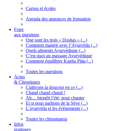
Cursus et écoles
Agenda des annonces de formation
Foire
aux questions
Que sont les trois « Doshas » (...)
Comment maigrir avec l’Ayurvéda (...)
Quels aliments Ayurvédique (...)
C’est quoi un massage Ayurvédique
Comment équilibrer Kapha Pitta (...)
Toutes les questions
Actus
& Chroniques
Cultivons la douceur en ce (...)
Chaud chaud chaud !
Ah.... bientôt l’été, pour chanter
Et si nous parlions de la Sève (...)
L’ayurvéda et les évènements (...)
Toutes les chroniquess
Infos
pratiques