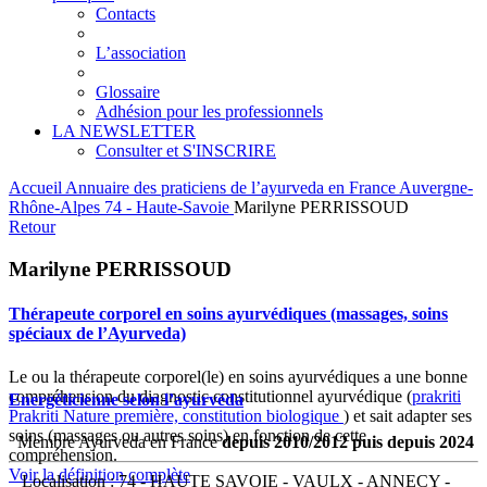
Contacts
L’association
Glossaire
Adhésion pour les professionnels
LA NEWSLETTER
Consulter et S'INSCRIRE
Accueil
Annuaire des praticiens de l’ayurveda en France
Auvergne-
Rhône-Alpes
74 - Haute-Savoie
Marilyne PERRISSOUD
Retour
Marilyne PERRISSOUD
Thérapeute corporel en soins ayurvédiques (massages, soins
spéciaux de l’Ayurveda)
Le ou la thérapeute corporel(le) en soins ayurvédiques a une bonne
compréhension du diagnostic constitutionnel ayurvédique (
prakriti
Energéticienne selon l’ayurvéda
Prakriti
Nature première, constitution biologique
) et sait adapter ses
soins (massages ou autres soins) en fonction de cette
Membre Ayurveda en France
depuis 2010/2012 puis depuis 2024
compréhension.
Voir la définition complète
Localisation : 74 - HAUTE SAVOIE - VAULX - ANNECY -