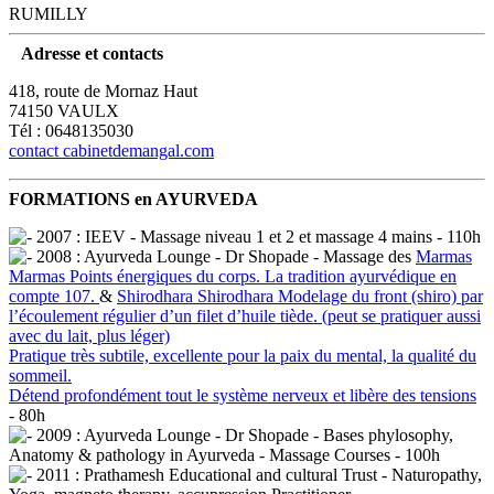
RUMILLY
Adresse et contacts
418, route de Mornaz Haut
74150 VAULX
Tél : 0648135030
contact
cabinetdemangal.com
FORMATIONS en AYURVEDA
2007 : IEEV - Massage niveau 1 et 2 et massage 4 mains - 110h
2008 : Ayurveda Lounge - Dr Shopade - Massage des
Marmas
Marmas
Points énergiques du corps. La tradition ayurvédique en
compte 107.
&
Shirodhara
Shirodhara
Modelage du front (shiro) par
l’écoulement régulier d’un filet d’huile tiède. (peut se pratiquer aussi
avec du lait, plus léger)
Pratique très subtile, excellente pour la paix du mental, la qualité du
sommeil.
Détend profondément tout le système nerveux et libère des tensions
- 80h
2009 : Ayurveda Lounge - Dr Shopade - Bases phylosophy,
Anatomy & pathology in Ayurveda - Massage Courses - 100h
2011 : Prathamesh Educational and cultural Trust - Naturopathy,