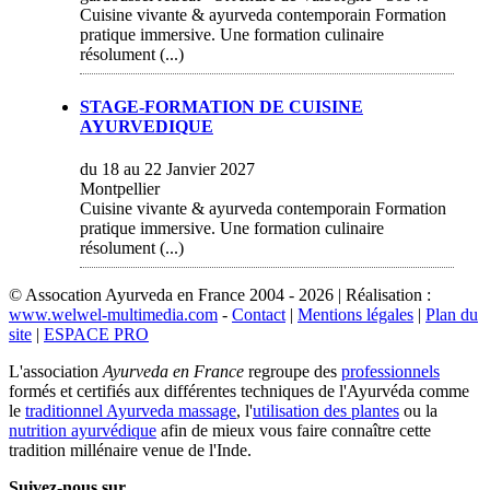
Cuisine vivante & ayurveda contemporain Formation
pratique immersive. Une formation culinaire
résolument (...)
STAGE-FORMATION DE CUISINE
AYURVEDIQUE
du 18 au 22 Janvier 2027
Montpellier
Cuisine vivante & ayurveda contemporain Formation
pratique immersive. Une formation culinaire
résolument (...)
© Assocation Ayurveda en France 2004 - 2026 | Réalisation :
www.welwel-multimedia.com
-
Contact
|
Mentions légales
|
Plan du
site
|
ESPACE PRO
L'association
Ayurveda en France
regroupe des
professionnels
formés et certifiés aux différentes techniques de l'Ayurvéda comme
le
traditionnel Ayurveda massage
, l'
utilisation des plantes
ou la
nutrition ayurvédique
afin de mieux vous faire connaître cette
tradition millénaire venue de l'Inde.
Suivez-nous sur