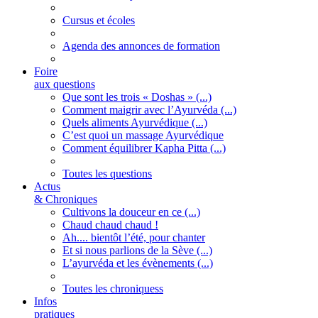
Cursus et écoles
Agenda des annonces de formation
Foire
aux questions
Que sont les trois « Doshas » (...)
Comment maigrir avec l’Ayurvéda (...)
Quels aliments Ayurvédique (...)
C’est quoi un massage Ayurvédique
Comment équilibrer Kapha Pitta (...)
Toutes les questions
Actus
& Chroniques
Cultivons la douceur en ce (...)
Chaud chaud chaud !
Ah.... bientôt l’été, pour chanter
Et si nous parlions de la Sève (...)
L’ayurvéda et les évènements (...)
Toutes les chroniquess
Infos
pratiques