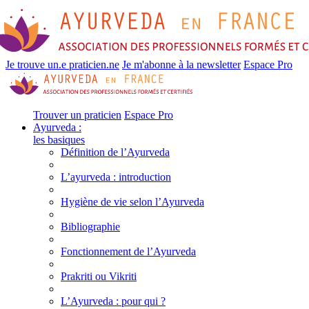
Je trouve un.e praticien.ne
Je m'abonne à la newsletter
Espace Pro
Trouver un praticien
Espace Pro
Ayurveda :
les basiques
Définition de l’Ayurveda
L’ayurveda : introduction
Hygiène de vie selon l’Ayurveda
Bibliographie
Fonctionnement de l’Ayurveda
Prakriti ou Vikriti
L’Ayurveda : pour qui ?