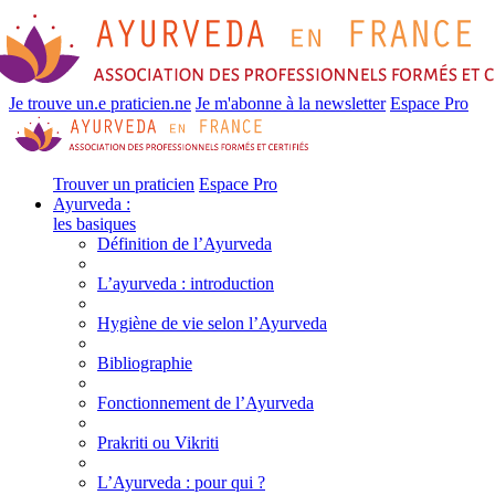
Je trouve un.e praticien.ne
Je m'abonne à la newsletter
Espace Pro
Trouver un praticien
Espace Pro
Ayurveda :
les basiques
Définition de l’Ayurveda
L’ayurveda : introduction
Hygiène de vie selon l’Ayurveda
Bibliographie
Fonctionnement de l’Ayurveda
Prakriti ou Vikriti
L’Ayurveda : pour qui ?