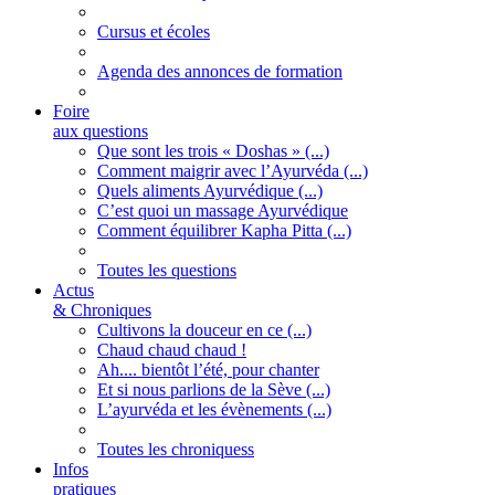
Cursus et écoles
Agenda des annonces de formation
Foire
aux questions
Que sont les trois « Doshas » (...)
Comment maigrir avec l’Ayurvéda (...)
Quels aliments Ayurvédique (...)
C’est quoi un massage Ayurvédique
Comment équilibrer Kapha Pitta (...)
Toutes les questions
Actus
& Chroniques
Cultivons la douceur en ce (...)
Chaud chaud chaud !
Ah.... bientôt l’été, pour chanter
Et si nous parlions de la Sève (...)
L’ayurvéda et les évènements (...)
Toutes les chroniquess
Infos
pratiques