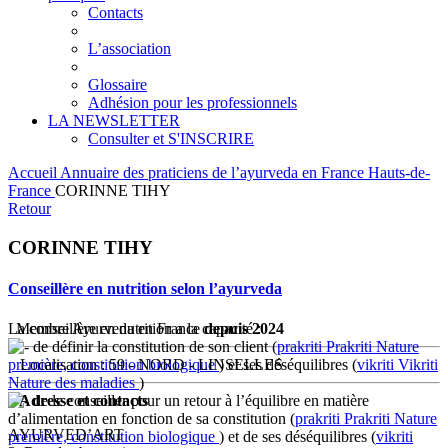
Contacts
L’association
Glossaire
Adhésion pour les professionnels
LA NEWSLETTER
Consulter et S'INSCRIRE
Accueil
Annuaire des praticiens de l’ayurveda en France
Hauts-de-
France
CORINNE TIHY
Retour
CORINNE TIHY
Conseillère en nutrition selon l’ayurveda
La conseillère en nutrition a la capacité :
Membre Ayurveda en France
depuis 2024
de définir la constitution de son client (
prakriti
Prakriti
Nature
première, constitution biologique
Localisation : 59 - NORD - LINSELLES
) et ses déséquilibres (
vikriti
Vikriti
Nature des maladies
)
Adresse et contacts
de le conseiller pour un retour à l’équilibre en matière
d’alimentation en fonction de sa constitution (
prakriti
Prakriti
Nature
AYURVED’ART
première, constitution biologique
) et de ses déséquilibres (
vikriti