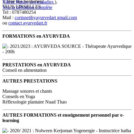
3, Rue des bonnetiers
Vikriti
Nature des maladies
).
59126 LINSELLES
Voir la définition complète
Tel : 0787480254
Mail :
corinnetihyayurvedart
gmail.com
ou
contact
ayurvedart.fr
FORMATIONS en AYURVEDA
2021/2023 : AYURVEDA SOURCE - Thérapeute Ayurvedique
- 200h
PRESTATIONS en AYURVEDA
Conseil en alimentation
AUTRES PRESTATIONS
Massage sonores et chants
Conseils en Yoga
Réflexologie plantaire Nuad Thao
AUTRES FORMATIONS et enseignement personnel par e-
learning
2020/ 2021 : Nolween Kerjoman Yogenergie - Instructrice hatha