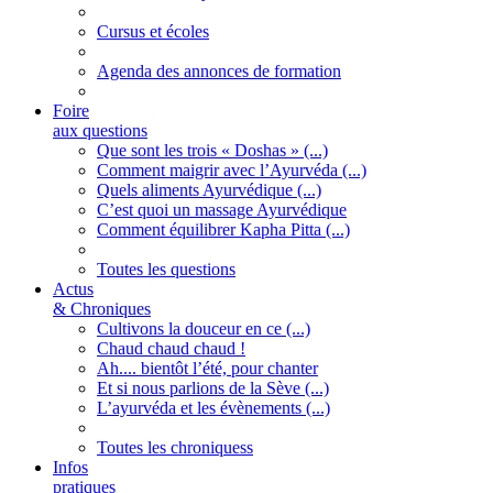
Cursus et écoles
Agenda des annonces de formation
Foire
aux questions
Que sont les trois « Doshas » (...)
Comment maigrir avec l’Ayurvéda (...)
Quels aliments Ayurvédique (...)
C’est quoi un massage Ayurvédique
Comment équilibrer Kapha Pitta (...)
Toutes les questions
Actus
& Chroniques
Cultivons la douceur en ce (...)
Chaud chaud chaud !
Ah.... bientôt l’été, pour chanter
Et si nous parlions de la Sève (...)
L’ayurvéda et les évènements (...)
Toutes les chroniquess
Infos
pratiques