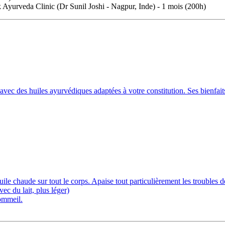
 Ayurveda Clinic (Dr Sunil Joshi - Nagpur, Inde) - 1 mois (200h)
c des huiles ayurvédiques adaptées à votre constitution. Ses bienfait
le chaude sur tout le corps. Apaise tout particulièrement les troubles de
vec du lait, plus léger)
sommeil.