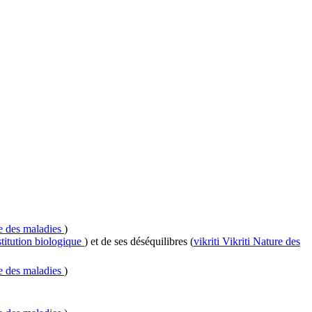
e des maladies
)
titution biologique
) et de ses déséquilibres (
vikriti
Vikriti
Nature des
e des maladies
)