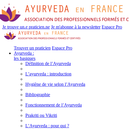
Je trouve un.e praticien.ne
Je m'abonne à la newsletter
Espace Pro
Trouver un praticien
Espace Pro
Ayurveda :
les basiques
Définition de l’Ayurveda
L’ayurveda : introduction
Hygiène de vie selon l’Ayurveda
Bibliographie
Fonctionnement de l’Ayurveda
Prakriti ou Vikriti
L’Ayurveda : pour qui ?