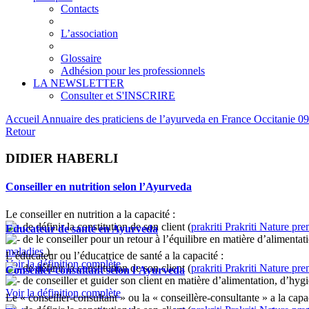
Contacts
L’association
Glossaire
Adhésion pour les professionnels
LA NEWSLETTER
Consulter et S'INSCRIRE
Accueil
Annuaire des praticiens de l’ayurveda en France
Occitanie
09
Retour
DIDIER HABERLI
Conseiller en nutrition selon l’Ayurveda
Le conseiller en nutrition a la capacité :
de définir la constitution de son client (
prakriti
Prakriti
Nature prem
Educateur de santé en Ayurveda
de le conseiller pour un retour à l’équilibre en matière d’alimentati
maladies
).
L’éducateur ou l’éducatrice de santé a la capacité :
Voir la définition complète
de définir la constitution de son client (
prakriti
Prakriti
Nature prem
Conseiller-consultant selon l’Ayurveda
de conseiller et guider son client en matière d’alimentation, d’hyg
Voir la définition complète
Le « conseiller-consultant » ou la « conseillère-consultante » a la capac