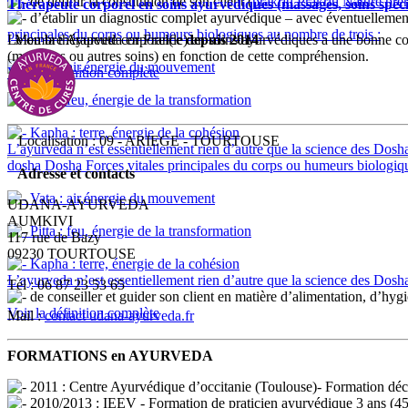
de définir la constitution de son client (
prakriti
Prakriti
Nature prem
Thérapeute corporel en soins ayurvédiques (massages, soins spéc
d’établir un diagnostic complet ayurvédique – avec éventuellement
principales du corps ou humeurs biologiques au nombre de trois :
Le ou la thérapeute corporel(le) en soins ayurvédiques a une bonne c
Membre Ayurveda en France
depuis 2014
(massages ou autres soins) en fonction de cette compréhension.
Vata : air,énergie du mouvement
Voir la définition complète
Pitta : feu, énergie de la transformation
Kapha : terre, énergie de la cohésion
Localisation : 09 - ARIEGE - TOURTOUSE
L’ayurveda n’est essentiellement rien d’autre que la science des Dosh
dosha
Dosha
Forces vitales principales du corps ou humeurs biologiq
Adresse et contacts
Vata : air,énergie du mouvement
UDANA-AYURVEDA
AUMKIVI
Pitta : feu, énergie de la transformation
117 rue de Bazy
09230 TOURTOUSE
Kapha : terre, énergie de la cohésion
L’ayurveda n’est essentiellement rien d’autre que la science des Dosh
Tél : 06 87 23 53 65
de conseiller et guider son client en matière d’alimentation, d’hyg
Voir la définition complète
Mail :
contact
udana-ayurveda.fr
FORMATIONS en AYURVEDA
2011 : Centre Ayurvédique d’occitanie (Toulouse)- Formation déc
2010/2013 : IEEV - Formation de praticien ayurvédique 3 ans (4