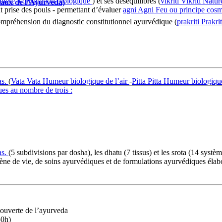
ière, constitution biologique
) et ses déséquilibres (
vikriti
Vikriti
Natur
iaux de l’Ayurveda)
 prise des pouls - permettant d’évaluer
agni
Agni
Feu ou principe cos
ompréhension du diagnostic constitutionnel ayurvédique (
prakriti
Prakrit
as.
(
Vata
Vata
Humeur biologique de l’air
-
Pitta
Pitta
Humeur biologiqu
ues au nombre de trois :
as.
(5 subdivisions par dosha), les dhatu (7 tissus) et les srota (14 systèm
iène de vie, de soins ayurvédiques et de formulations ayurvédiques élab
ouverte de l’ayurveda
50h)