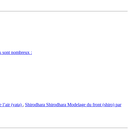
s sont nombreux :
 l’air (vata)
,
Shirodhara
Shirodhara
Modelage du front (shiro) par