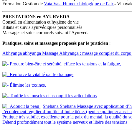
Formation Gestion de
Vata
Vata
Humeur biologique de l’air
- Vinayak
PRESTATIONS en AYURVEDA
Conseil en alimentation et hygiène de vie
Bilans et suivis ayurvédiques personnalisés
Massages et soins corporels suivant l'Ayurveda
Pratiques, soins et massages proposés par le praticien
:
Abhyanga
abhyanga
Massage Abhyanga : massage complet du corps ave
Procure bien-être et sérénité, efface les tensions et la fatigue,
Renforce la vitalité par le drainage,
Élimine les toxines,
Tonifie les muscles et assouplit les articulations
Adoucit la peau
,
Snehana
Snehana
Massage avec application d’hui
l’écoulement régulier d’un filet d’huile tiède. (peut se pratiquer aussi a
Pratique très subtile, excellente pour la paix du mental, la qualité du 
Détend profondément tout le système nerveux et libère des tensions