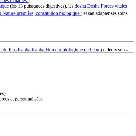
e des maladies
)
mique
(les 13 puissances digestives), les
dosha
Dosha
Forces vitales
i
Nature première, constitution biologique
) et sait adapter ses soins
e du feu
-
Kapha
Kapha
Humeur biologique de l’eau
) et leurs sous-
es).
orées et personnalisées.