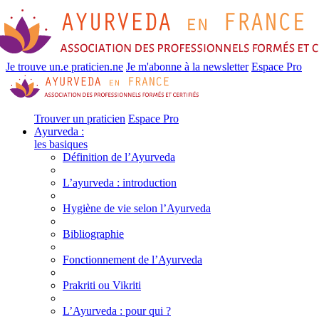
Je trouve un.e praticien.ne
Je m'abonne à la newsletter
Espace Pro
Trouver un praticien
Espace Pro
Ayurveda :
les basiques
Définition de l’Ayurveda
L’ayurveda : introduction
Hygiène de vie selon l’Ayurveda
Bibliographie
Fonctionnement de l’Ayurveda
Prakriti ou Vikriti
L’Ayurveda : pour qui ?