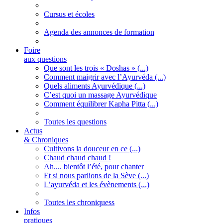
Cursus et écoles
Agenda des annonces de formation
Foire
aux questions
Que sont les trois « Doshas » (...)
Comment maigrir avec l’Ayurvéda (...)
Quels aliments Ayurvédique (...)
C’est quoi un massage Ayurvédique
Comment équilibrer Kapha Pitta (...)
Toutes les questions
Actus
& Chroniques
Cultivons la douceur en ce (...)
Chaud chaud chaud !
Ah.... bientôt l’été, pour chanter
Et si nous parlions de la Sève (...)
L’ayurvéda et les évènements (...)
Toutes les chroniquess
Infos
pratiques