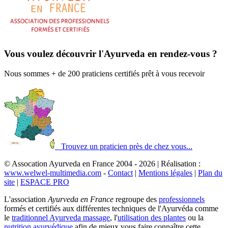
Vous voulez découvrir l'Ayurveda en rendez-vous ?
Nous sommes + de 200 praticiens certifiés prêt à vous recevoir
Trouvez un praticien près de chez vous...
© Assocation Ayurveda en France 2004 - 2026 | Réalisation :
www.welwel-multimedia.com
-
Contact
|
Mentions légales
|
Plan du
site
|
ESPACE PRO
L'association
Ayurveda en France
regroupe des
professionnels
formés et certifiés aux différentes techniques de l'Ayurvéda comme
le
traditionnel Ayurveda massage
, l'
utilisation des plantes
ou la
nutrition ayurvédique
afin de mieux vous faire connaître cette