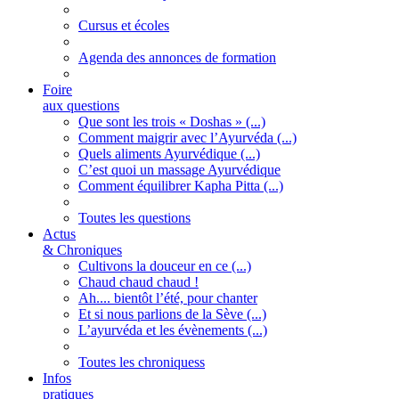
Cursus et écoles
Agenda des annonces de formation
Foire
aux questions
Que sont les trois « Doshas » (...)
Comment maigrir avec l’Ayurvéda (...)
Quels aliments Ayurvédique (...)
C’est quoi un massage Ayurvédique
Comment équilibrer Kapha Pitta (...)
Toutes les questions
Actus
& Chroniques
Cultivons la douceur en ce (...)
Chaud chaud chaud !
Ah.... bientôt l’été, pour chanter
Et si nous parlions de la Sève (...)
L’ayurvéda et les évènements (...)
Toutes les chroniquess
Infos
pratiques