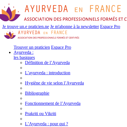
Je trouve un.e praticien.ne
Je m'abonne à la newsletter
Espace Pro
Trouver un praticien
Espace Pro
Ayurveda :
les basiques
Définition de l’Ayurveda
L’ayurveda : introduction
Hygiène de vie selon l’Ayurveda
Bibliographie
Fonctionnement de l’Ayurveda
Prakriti ou Vikriti
L’Ayurveda : pour qui ?