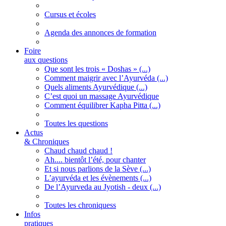
Cursus et écoles
Agenda des annonces de formation
Foire
aux questions
Que sont les trois « Doshas » (...)
Comment maigrir avec l’Ayurvéda (...)
Quels aliments Ayurvédique (...)
C’est quoi un massage Ayurvédique
Comment équilibrer Kapha Pitta (...)
Toutes les questions
Actus
& Chroniques
Chaud chaud chaud !
Ah.... bientôt l’été, pour chanter
Et si nous parlions de la Sève (...)
L’ayurvéda et les évènements (...)
De l’Ayurveda au Jyotish - deux (...)
Toutes les chroniquess
Infos
pratiques