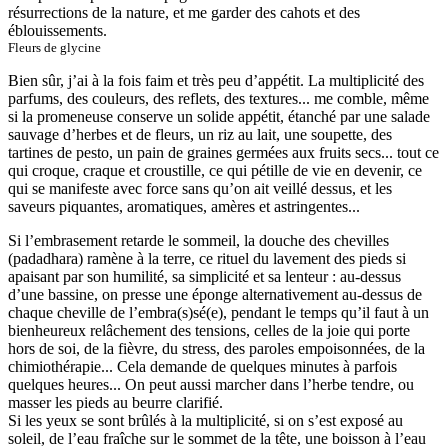
résurrections de la nature, et me garder des cahots et des
éblouissements.
Fleurs de glycine
Bien sûr, j’ai à la fois faim et très peu d’appétit. La multiplicité des
parfums, des couleurs, des reflets, des textures... me comble, même
si la promeneuse conserve un solide appétit, étanché par une salade
sauvage d’herbes et de fleurs, un riz au lait, une soupette, des
tartines de pesto, un pain de graines germées aux fruits secs... tout ce
qui croque, craque et croustille, ce qui pétille de vie en devenir, ce
qui se manifeste avec force sans qu’on ait veillé dessus, et les
saveurs piquantes, aromatiques, amères et astringentes...
Si l’embrasement retarde le sommeil, la douche des chevilles
(padadhara) ramène à la terre, ce rituel du lavement des pieds si
apaisant par son humilité, sa simplicité et sa lenteur : au-dessus
d’une bassine, on presse une éponge alternativement au-dessus de
chaque cheville de l’embra(s)sé(e), pendant le temps qu’il faut à un
bienheureux relâchement des tensions, celles de la joie qui porte
hors de soi, de la fièvre, du stress, des paroles empoisonnées, de la
chimiothérapie... Cela demande de quelques minutes à parfois
quelques heures... On peut aussi marcher dans l’herbe tendre, ou
masser les pieds au beurre clarifié.
Si les yeux se sont brûlés à la multiplicité, si on s’est exposé au
soleil, de l’eau fraîche sur le sommet de la tête, une boisson à l’eau