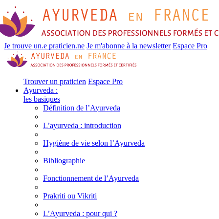
Je trouve un.e praticien.ne
Je m'abonne à la newsletter
Espace Pro
Trouver un praticien
Espace Pro
Ayurveda :
les basiques
Définition de l’Ayurveda
L’ayurveda : introduction
Hygiène de vie selon l’Ayurveda
Bibliographie
Fonctionnement de l’Ayurveda
Prakriti ou Vikriti
L’Ayurveda : pour qui ?