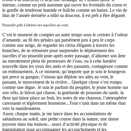
intense, comme un petit automne qui ouvre les éventails du coeur et
le gonfle de tendresse humide et fraîche comme un baiser. Le vin de
lilas de l’année dernière a mûri sa douceur, il est prêt à être dégusté.
Pissenlit prêt à libérer ses nacelles au vent
C’est le moment de compter un autre temps sous le cerisier à l’odeur
d’amande, au fil des pétales qui parsèment peu à peu le corps
comme une neige, de regarder les cirrus élégants à travers les
branches, de se retourner pour surprendre le déploiement des
nacelles d’un pissenlit juste après notre passage, d’allumer son âme
au miroitement plein de promesses de l’eau, ou à cette lumière
nouvelle dans les yeux des amis et des passants, contagieuse comme
un embrasement. A ce moment, qu’importe que je sois le bourgeon
qui perce sa gangue, l’oiseau qui déploie ses ailes au vent, le
passant, le mouvement de la rivière... Quelque chose s’est rompu
comme une digue. Je suis le parfum du peuplier, le jeune homme sur
son vélo, le héron qui chasse, la guirlande de poussins du saule, la
fleur qui laisse place au fruit, les notes de ma chanson, l’atmosphère
caressante et légèrement brumeuse...Tout s’unit dans un même élan
vers la manifestation.
Aussi, chaque matin, je me lance dans les accumulations de
salutations au soleil, une petite course dans la nature, une danse
joyeuse dans ma maison... assez d’activité physique et de
transpiration pour accompagner les accouchements et les