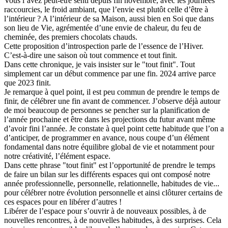
Vous l’avez peut-être senti depuis fin novembre, avec les journées
raccourcies, le froid ambiant, que l’envie est plutôt celle d’être à
l’intérieur ? A l’intérieur de sa Maison, aussi bien en Soi que dans
son lieu de Vie, agrémentée d’une envie de chaleur, du feu de
cheminée, des premiers chocolats chauds.
Cette proposition d’introspection parle de l’essence de l’Hiver.
C’est-à-dire une saison où tout commence et tout finit.
Dans cette chronique, je vais insister sur le "tout finit". Tout
simplement car un début commence par une fin. 2024 arrive parce
que 2023 finit.
Je remarque à quel point, il est peu commun de prendre le temps de
finir, de célébrer une fin avant de commencer. J’observe déjà autour
de moi beaucoup de personnes se pencher sur la planification de
l’année prochaine et être dans les projections du futur avant même
d’avoir fini l’année. Je constate à quel point cette habitude que l’on a
d’anticiper, de programmer en avance, nous coupe d’un élément
fondamental dans notre équilibre global de vie et notamment pour
notre créativité, l’élément espace.
Dans cette phrase "tout finit" est l’opportunité de prendre le temps
de faire un bilan sur les différents espaces qui ont composé notre
année professionnelle, personnelle, relationnelle, habitudes de vie...
pour célébrer notre évolution personnelle et ainsi clôturer certains de
ces espaces pour en libérer d’autres !
Libérer de l’espace pour s’ouvrir à de nouveaux possibles, à de
nouvelles rencontres, à de nouvelles habitudes, à des surprises. Cela