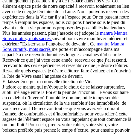
est uniquement possible s’il y a de l’espace dans nos vies. Cet
élément espace parle de notre capacité à recevoir, totalement en lien
avec cette énergie féminine de la Lune. Nous pouvons recevoir des
expériences dans la Vie car il y a l’espace pour. Or en passant notre
temps à remplir les espaces, nous coupons l’herbe sous le pied du
vivant et de la vie pour nous proposer des possibilités inattendues.
Plus les années passent, plus j’associe et j’adopte le
mantra
Mantra
Sons curatifs, mots sacrés
suivant pour vivre mon hiver intérieur et
extérieur "Exister sans l’angoisse de devenir". Ce
mantra
Mantra
Sons curatifs, mots sacrés
me porte et m’accompagne dans ma
capacité à me recevoir durant ces longues semaines d’obscurité.
Recevoir ce que j’ai vécu cette année, recevoir ce que j’ai ressenti,
recevoir toutes ces expériences et ressentir ce que je désire clôturer.
Ressentir quels espaces je désire clôturer, faire évoluer, et m’ouvrir à
la Joie de Vivre sans l’angoisse de devenir.
Et laisser émerger ma nouvelle direction de Vie.
J’adore ce mantra qui m’évoque le choix de se laisser surprendre,
subtil mélange entre la Foi et la peur de l’inconnu. Je vous souhaite
en ce début d’hiver où l’humidité domine, où le temps semble
suspendu, où la circulation de la vie semble s’être immobilisée, de
vous recevoir ! De recevoir tout ce que vous avez vécu durant
l’année, de confortables et d’inconfortables pour vous relier à cette
sagesse de l’élément espace en vous rappelant que tout commence là
où tout finit ! Pour cela, prenez votre cahier, votre stylo, votre
boisson préférée puis prenez le temps d’écrire, pour ensuite pouvoir