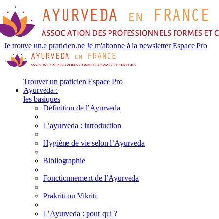
Je trouve un.e praticien.ne
Je m'abonne à la newsletter
Espace Pro
Trouver un praticien
Espace Pro
Ayurveda :
les basiques
Définition de l’Ayurveda
L’ayurveda : introduction
Hygiène de vie selon l’Ayurveda
Bibliographie
Fonctionnement de l’Ayurveda
Prakriti ou Vikriti
L’Ayurveda : pour qui ?