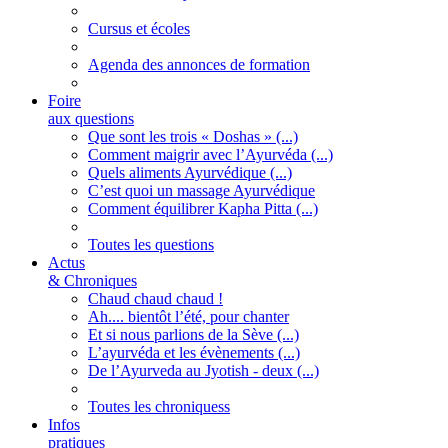
Cursus et écoles
Agenda des annonces de formation
Foire
aux questions
Que sont les trois « Doshas » (...)
Comment maigrir avec l’Ayurvéda (...)
Quels aliments Ayurvédique (...)
C’est quoi un massage Ayurvédique
Comment équilibrer Kapha Pitta (...)
Toutes les questions
Actus
& Chroniques
Chaud chaud chaud !
Ah.... bientôt l’été, pour chanter
Et si nous parlions de la Sève (...)
L’ayurvéda et les évènements (...)
De l’Ayurveda au Jyotish - deux (...)
Toutes les chroniquess
Infos
pratiques