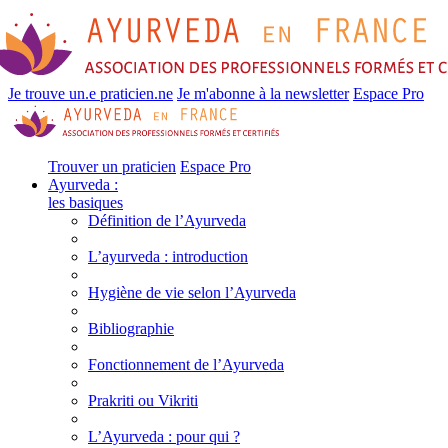
Je trouve un.e praticien.ne
Je m'abonne à la newsletter
Espace Pro
Trouver un praticien
Espace Pro
Ayurveda :
les basiques
Définition de l’Ayurveda
L’ayurveda : introduction
Hygiène de vie selon l’Ayurveda
Bibliographie
Fonctionnement de l’Ayurveda
Prakriti ou Vikriti
L’Ayurveda : pour qui ?