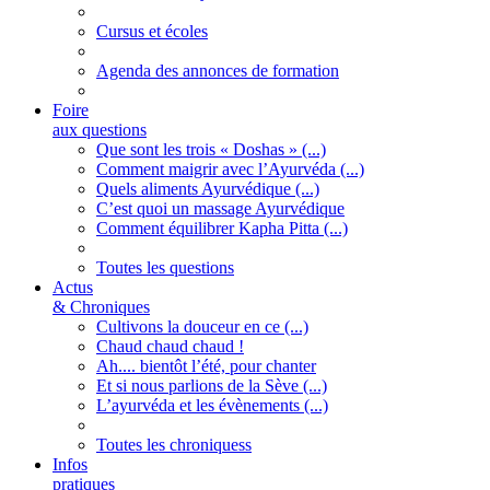
Cursus et écoles
Agenda des annonces de formation
Foire
aux questions
Que sont les trois « Doshas » (...)
Comment maigrir avec l’Ayurvéda (...)
Quels aliments Ayurvédique (...)
C’est quoi un massage Ayurvédique
Comment équilibrer Kapha Pitta (...)
Toutes les questions
Actus
& Chroniques
Cultivons la douceur en ce (...)
Chaud chaud chaud !
Ah.... bientôt l’été, pour chanter
Et si nous parlions de la Sève (...)
L’ayurvéda et les évènements (...)
Toutes les chroniquess
Infos
pratiques