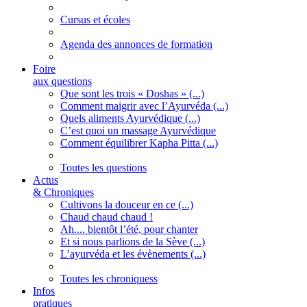
Cursus et écoles
Agenda des annonces de formation
Foire
aux questions
Que sont les trois « Doshas » (...)
Comment maigrir avec l’Ayurvéda (...)
Quels aliments Ayurvédique (...)
C’est quoi un massage Ayurvédique
Comment équilibrer Kapha Pitta (...)
Toutes les questions
Actus
& Chroniques
Cultivons la douceur en ce (...)
Chaud chaud chaud !
Ah.... bientôt l’été, pour chanter
Et si nous parlions de la Sève (...)
L’ayurvéda et les évènements (...)
Toutes les chroniquess
Infos
pratiques