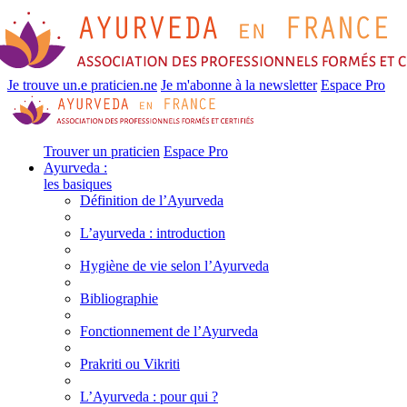
Je trouve un.e praticien.ne
Je m'abonne à la newsletter
Espace Pro
Trouver un praticien
Espace Pro
Ayurveda :
les basiques
Définition de l’Ayurveda
L’ayurveda : introduction
Hygiène de vie selon l’Ayurveda
Bibliographie
Fonctionnement de l’Ayurveda
Prakriti ou Vikriti
L’Ayurveda : pour qui ?